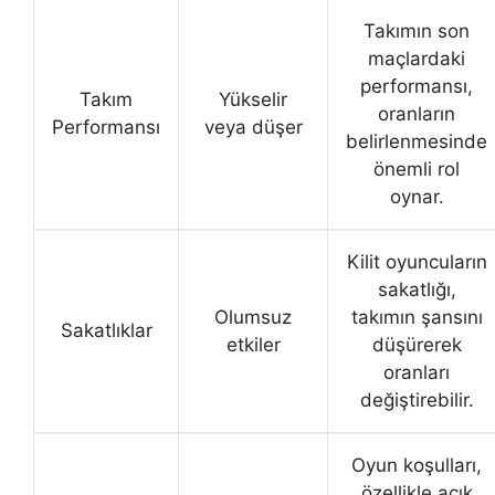
Takımın son
maçlardaki
performansı,
Takım
Yükselir
oranların
Performansı
veya düşer
belirlenmesinde
önemli rol
oynar.
Kilit oyuncuların
sakatlığı,
Olumsuz
takımın şansını
Sakatlıklar
etkiler
düşürerek
oranları
değiştirebilir.
Oyun koşulları,
özellikle açık