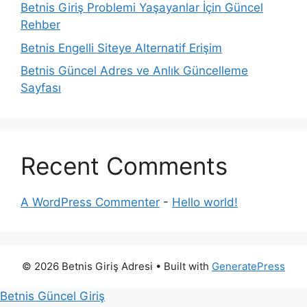
Betnis Giriş Problemi Yaşayanlar İçin Güncel
Rehber
Betnis Engelli Siteye Alternatif Erişim
Betnis Güncel Adres ve Anlık Güncelleme
Sayfası
Recent Comments
A WordPress Commenter
-
Hello world!
© 2026 Betnis Giriş Adresi
• Built with
GeneratePress
Betnis Güncel Giriş