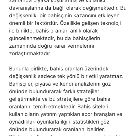
zamanda piyasa koşullarına ve kullanıcı
davranışlarına da bağlı olarak değişmektedir. Bu
değişkenlik, bir bahisçinin kazancını etkileyen
önemli bir faktördür. Özellikle gelişen teknoloji
ile birlikte, bahis oranları anlık olarak
güncellenmektedir, bu da bahisçilerin
zamanında doğru karar vermelerini
zorlaştırmaktadır.
Bununla birlikte, bahis oranları üzerindeki
değişkenlik sadece tek yönlü bir etki yaratmaz.
Bahisçiler, piyasa ve kendi analizlerini göz
önünde bulundurarak farklı stratejiler
geliştirmekte ve bu stratejilere göre bahis
oranlarını tercih etmektedir. Bahis siteleri,
kullanıcıların yatırım yaptıkları spor branşları ve
oynadıkları oyunlarla ilgili istatistikleri göz
önünde bulundurarak oranlarını belirler.