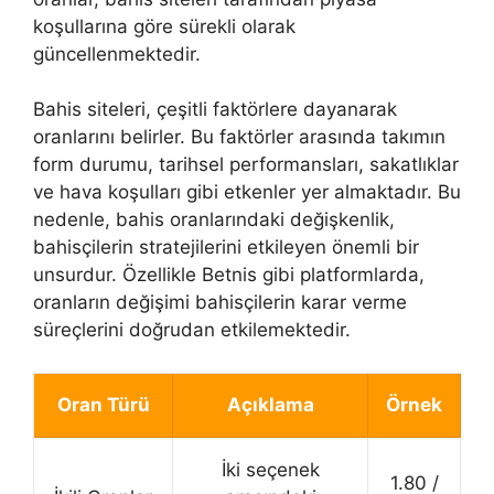
koşullarına göre sürekli olarak
güncellenmektedir.
Bahis siteleri, çeşitli faktörlere dayanarak
oranlarını belirler. Bu faktörler arasında takımın
form durumu, tarihsel performansları, sakatlıklar
ve hava koşulları gibi etkenler yer almaktadır. Bu
nedenle, bahis oranlarındaki değişkenlik,
bahisçilerin stratejilerini etkileyen önemli bir
unsurdur. Özellikle Betnis gibi platformlarda,
oranların değişimi bahisçilerin karar verme
süreçlerini doğrudan etkilemektedir.
Oran Türü
Açıklama
Örnek
İki seçenek
1.80 /