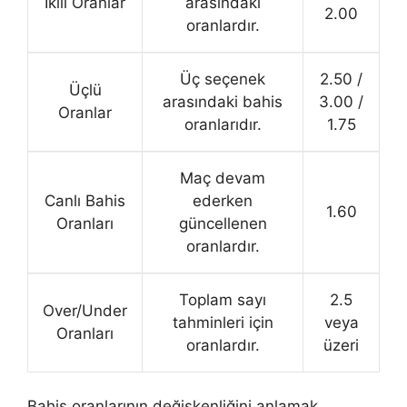
İkili Oranlar
arasındaki
2.00
oranlardır.
Üç seçenek
2.50 /
Üçlü
arasındaki bahis
3.00 /
Oranlar
oranlarıdır.
1.75
Maç devam
Canlı Bahis
ederken
1.60
Oranları
güncellenen
oranlardır.
Toplam sayı
2.5
Over/Under
tahminleri için
veya
Oranları
oranlardır.
üzeri
Bahis oranlarının değişkenliğini anlamak,