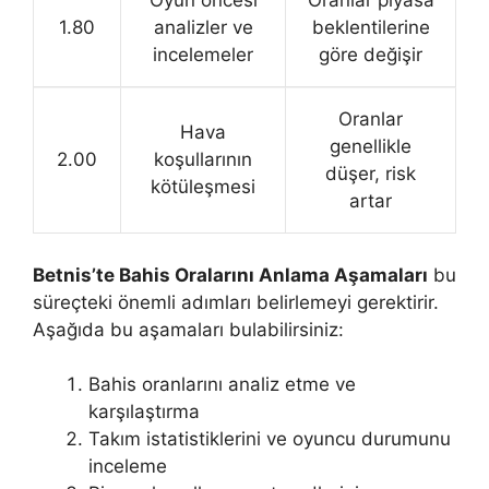
Oyun öncesi
Oranlar piyasa
1.80
analizler ve
beklentilerine
incelemeler
göre değişir
Oranlar
Hava
genellikle
2.00
koşullarının
düşer, risk
kötüleşmesi
artar
Betnis’te Bahis Oralarını Anlama Aşamaları
bu
süreçteki önemli adımları belirlemeyi gerektirir.
Aşağıda bu aşamaları bulabilirsiniz:
Bahis oranlarını analiz etme ve
karşılaştırma
Takım istatistiklerini ve oyuncu durumunu
inceleme