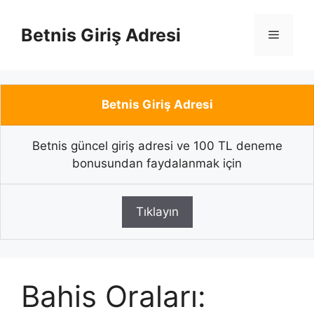
İçeriğe
atla
Betnis Giriş Adresi
Menü
Betnis Giriş Adresi
Betnis güncel giriş adresi ve 100 TL deneme
bonusundan faydalanmak için
Tıklayın
Bahis Oraları: