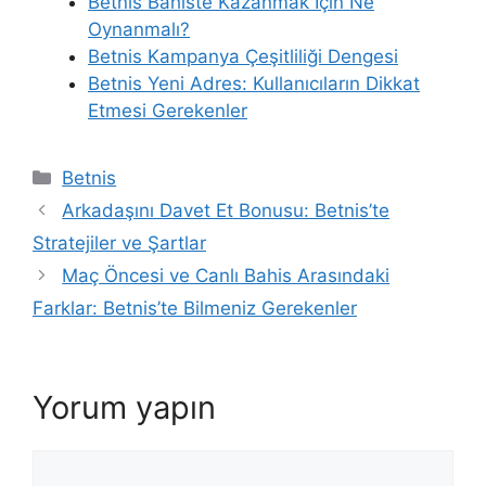
Betnis Bahiste Kazanmak İçin Ne
Oynanmalı?
Betnis Kampanya Çeşitliliği Dengesi
Betnis Yeni Adres: Kullanıcıların Dikkat
Etmesi Gerekenler
Kategoriler
Betnis
Arkadaşını Davet Et Bonusu: Betnis’te
Stratejiler ve Şartlar
Maç Öncesi ve Canlı Bahis Arasındaki
Farklar: Betnis’te Bilmeniz Gerekenler
Yorum yapın
Yorum