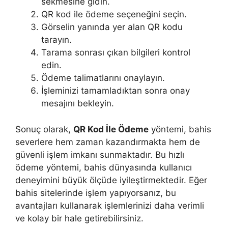
sekmesine gidin.
QR kod ile ödeme seçeneğini seçin.
Görselin yanında yer alan QR kodu
tarayın.
Tarama sonrası çıkan bilgileri kontrol
edin.
Ödeme talimatlarını onaylayın.
İşleminizi tamamladıktan sonra onay
mesajını bekleyin.
Sonuç olarak,
QR Kod İle Ödeme
yöntemi, bahis
severlere hem zaman kazandırmakta hem de
güvenli işlem imkanı sunmaktadır. Bu hızlı
ödeme yöntemi, bahis dünyasında kullanıcı
deneyimini büyük ölçüde iyileştirmektedir. Eğer
bahis sitelerinde işlem yapıyorsanız, bu
avantajları kullanarak işlemlerinizi daha verimli
ve kolay bir hale getirebilirsiniz.