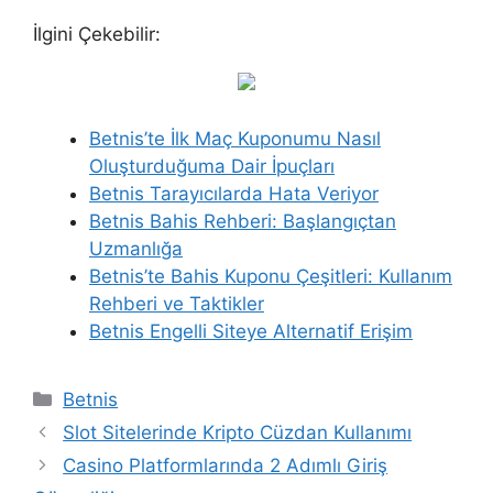
İlgini Çekebilir:
Betnis’te İlk Maç Kuponumu Nasıl
Oluşturduğuma Dair İpuçları
Betnis Tarayıcılarda Hata Veriyor
Betnis Bahis Rehberi: Başlangıçtan
Uzmanlığa
Betnis’te Bahis Kuponu Çeşitleri: Kullanım
Rehberi ve Taktikler
Betnis Engelli Siteye Alternatif Erişim
Kategoriler
Betnis
Slot Sitelerinde Kripto Cüzdan Kullanımı
Casino Platformlarında 2 Adımlı Giriş