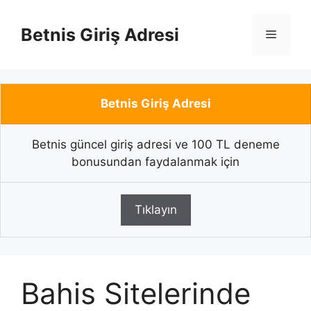
İçeriğe
atla
Betnis Giriş Adresi
Menü
Betnis Giriş Adresi
Betnis güncel giriş adresi ve 100 TL deneme
bonusundan faydalanmak için
Tıklayın
Bahis Sitelerinde