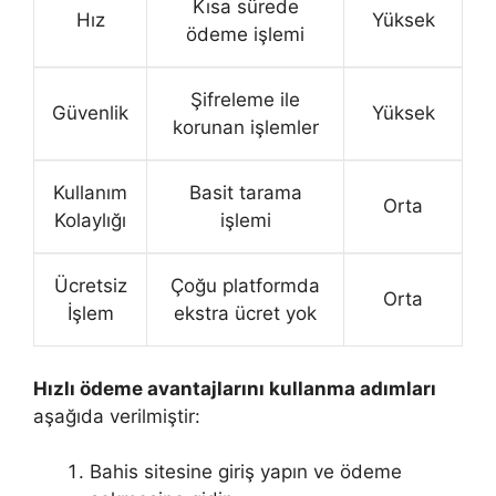
Kısa sürede
Hız
Yüksek
ödeme işlemi
Şifreleme ile
Güvenlik
Yüksek
korunan işlemler
Kullanım
Basit tarama
Orta
Kolaylığı
işlemi
Ücretsiz
Çoğu platformda
Orta
İşlem
ekstra ücret yok
Hızlı ödeme avantajlarını kullanma adımları
aşağıda verilmiştir:
Bahis sitesine giriş yapın ve ödeme