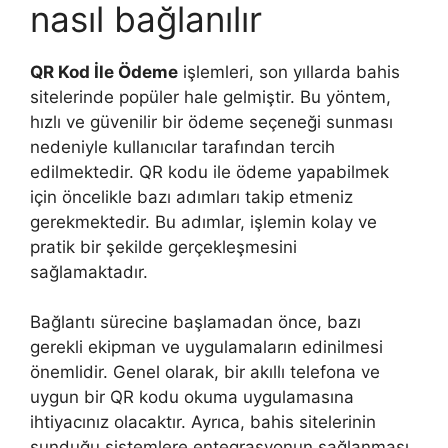
nasıl bağlanılır
QR Kod İle Ödeme
işlemleri, son yıllarda bahis
sitelerinde popüler hale gelmiştir. Bu yöntem,
hızlı ve güvenilir bir ödeme seçeneği sunması
nedeniyle kullanıcılar tarafından tercih
edilmektedir. QR kodu ile ödeme yapabilmek
için öncelikle bazı adımları takip etmeniz
gerekmektedir. Bu adımlar, işlemin kolay ve
pratik bir şekilde gerçekleşmesini
sağlamaktadır.
Bağlantı sürecine başlamadan önce, bazı
gerekli ekipman ve uygulamaların edinilmesi
önemlidir. Genel olarak, bir akıllı telefona ve
uygun bir QR kodu okuma uygulamasına
ihtiyacınız olacaktır. Ayrıca, bahis sitelerinin
sunduğu sistemlere entegrasyonun sağlanması