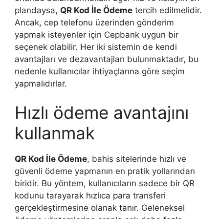
plandaysa,
QR Kod İle Ödeme
tercih edilmelidir.
Ancak, cep telefonu üzerinden gönderim
yapmak isteyenler için Cepbank uygun bir
seçenek olabilir. Her iki sistemin de kendi
avantajları ve dezavantajları bulunmaktadır, bu
nedenle kullanıcılar ihtiyaçlarına göre seçim
yapmalıdırlar.
Hızlı ödeme avantajını
kullanmak
QR Kod İle Ödeme
, bahis sitelerinde hızlı ve
güvenli ödeme yapmanın en pratik yollarından
biridir. Bu yöntem, kullanıcıların sadece bir QR
kodunu tarayarak hızlıca para transferi
gerçekleştirmesine olanak tanır. Geleneksel