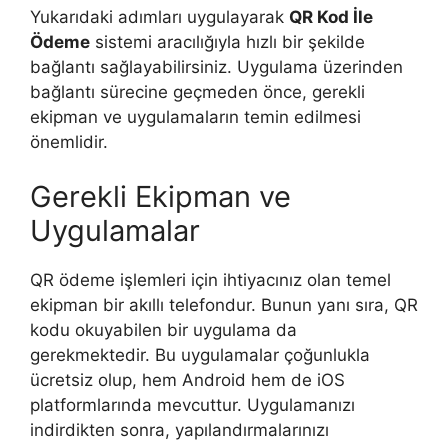
Yukarıdaki adımları uygulayarak
QR Kod İle
Ödeme
sistemi aracılığıyla hızlı bir şekilde
bağlantı sağlayabilirsiniz. Uygulama üzerinden
bağlantı sürecine geçmeden önce, gerekli
ekipman ve uygulamaların temin edilmesi
önemlidir.
Gerekli Ekipman ve
Uygulamalar
QR ödeme işlemleri için ihtiyacınız olan temel
ekipman bir akıllı telefondur. Bunun yanı sıra, QR
kodu okuyabilen bir uygulama da
gerekmektedir. Bu uygulamalar çoğunlukla
ücretsiz olup, hem Android hem de iOS
platformlarında mevcuttur. Uygulamanızı
indirdikten sonra, yapılandırmalarınızı