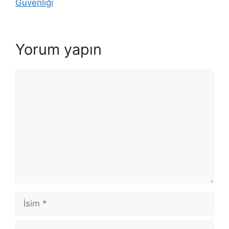
Güvenliği
Yorum yapın
Yorum
İsim
E-