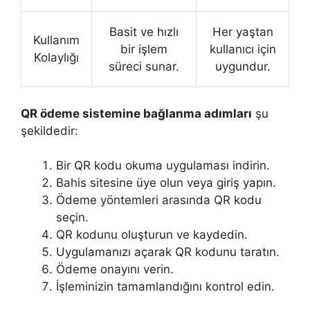
Basit ve hızlı
Her yaştan
Kullanım
bir işlem
kullanıcı için
Kolaylığı
süreci sunar.
uygundur.
QR ödeme sistemine bağlanma adımları
şu
şekildedir:
Bir QR kodu okuma uygulaması indirin.
Bahis sitesine üye olun veya giriş yapın.
Ödeme yöntemleri arasında QR kodu
seçin.
QR kodunu oluşturun ve kaydedin.
Uygulamanızı açarak QR kodunu taratın.
Ödeme onayını verin.
İşleminizin tamamlandığını kontrol edin.