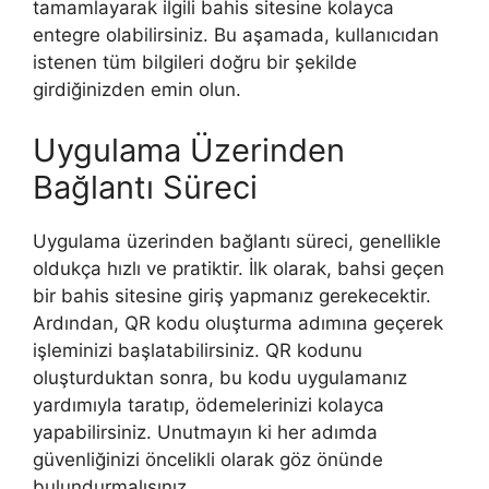
tamamlayarak ilgili bahis sitesine kolayca
entegre olabilirsiniz. Bu aşamada, kullanıcıdan
istenen tüm bilgileri doğru bir şekilde
girdiğinizden emin olun.
Uygulama Üzerinden
Bağlantı Süreci
Uygulama üzerinden bağlantı süreci, genellikle
oldukça hızlı ve pratiktir. İlk olarak, bahsi geçen
bir bahis sitesine giriş yapmanız gerekecektir.
Ardından, QR kodu oluşturma adımına geçerek
işleminizi başlatabilirsiniz. QR kodunu
oluşturduktan sonra, bu kodu uygulamanız
yardımıyla taratıp, ödemelerinizi kolayca
yapabilirsiniz. Unutmayın ki her adımda
güvenliğinizi öncelikli olarak göz önünde
bulundurmalısınız.