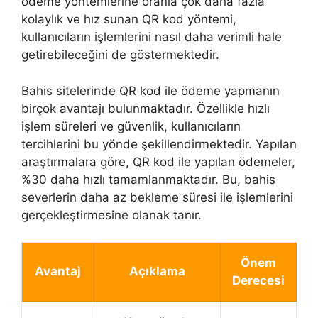
ödeme yöntemlerine oranla çok daha fazla
kolaylık ve hız sunan QR kod yöntemi,
kullanıcıların işlemlerini nasıl daha verimli hale
getirebileceğini de göstermektedir.
Bahis sitelerinde QR kod ile ödeme yapmanın
birçok avantajı bulunmaktadır. Özellikle hızlı
işlem süreleri ve güvenlik, kullanıcıların
tercihlerini bu yönde şekillendirmektedir. Yapılan
araştırmalara göre, QR kod ile yapılan ödemeler,
%30 daha hızlı tamamlanmaktadır. Bu, bahis
severlerin daha az bekleme süresi ile işlemlerini
gerçekleştirmesine olanak tanır.
Önem
Avantaj
Açıklama
Derecesi