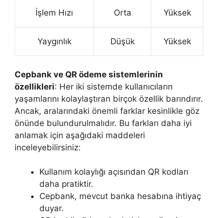
İşlem Hızı
Orta
Yüksek
Yaygınlık
Düşük
Yüksek
Cepbank ve QR ödeme sistemlerinin
özellikleri
: Her iki sistemde kullanıcıların
yaşamlarını kolaylaştıran birçok özellik barındırır.
Ancak, aralarındaki önemli farklar kesinlikle göz
önünde bulundurulmalıdır. Bu farkları daha iyi
anlamak için aşağıdaki maddeleri
inceleyebilirsiniz:
Kullanım kolaylığı açısından QR kodları
daha pratiktir.
Cepbank, mevcut banka hesabına ihtiyaç
duyar.