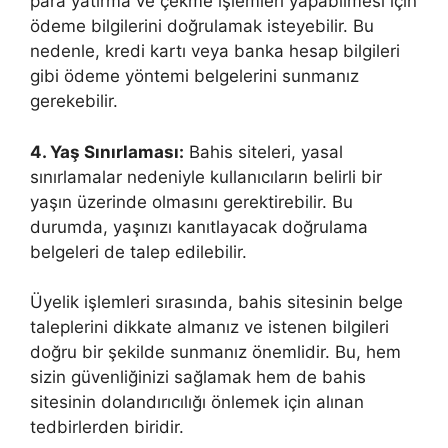
para yatırma ve çekme işlemleri yapabilmesi için
ödeme bilgilerini doğrulamak isteyebilir. Bu
nedenle, kredi kartı veya banka hesap bilgileri
gibi ödeme yöntemi belgelerini sunmanız
gerekebilir.
4. Yaş Sınırlaması:
Bahis siteleri, yasal
sınırlamalar nedeniyle kullanıcıların belirli bir
yaşın üzerinde olmasını gerektirebilir. Bu
durumda, yaşınızı kanıtlayacak doğrulama
belgeleri de talep edilebilir.
Üyelik işlemleri sırasında, bahis sitesinin belge
taleplerini dikkate almanız ve istenen bilgileri
doğru bir şekilde sunmanız önemlidir. Bu, hem
sizin güvenliğinizi sağlamak hem de bahis
sitesinin dolandırıcılığı önlemek için alınan
tedbirlerden biridir.