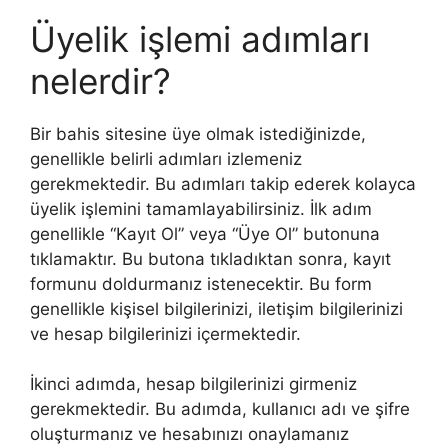
Üyelik işlemi adımları
nelerdir?
Bir bahis sitesine üye olmak istediğinizde,
genellikle belirli adımları izlemeniz
gerekmektedir. Bu adımları takip ederek kolayca
üyelik işlemini tamamlayabilirsiniz. İlk adım
genellikle “Kayıt Ol” veya “Üye Ol” butonuna
tıklamaktır. Bu butona tıkladıktan sonra, kayıt
formunu doldurmanız istenecektir. Bu form
genellikle kişisel bilgilerinizi, iletişim bilgilerinizi
ve hesap bilgilerinizi içermektedir.
İkinci adımda, hesap bilgilerinizi girmeniz
gerekmektedir. Bu adımda, kullanıcı adı ve şifre
oluşturmanız ve hesabınızı onaylamanız