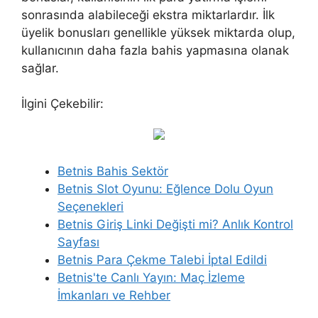
sonrasında alabileceği ekstra miktarlardır. İlk
üyelik bonusları genellikle yüksek miktarda olup,
kullanıcının daha fazla bahis yapmasına olanak
sağlar.
İlgini Çekebilir:
Betnis Bahis Sektör
Betnis Slot Oyunu: Eğlence Dolu Oyun
Seçenekleri
Betnis Giriş Linki Değişti mi? Anlık Kontrol
Sayfası
Betnis Para Çekme Talebi İptal Edildi
Betnis'te Canlı Yayın: Maç İzleme
İmkanları ve Rehber