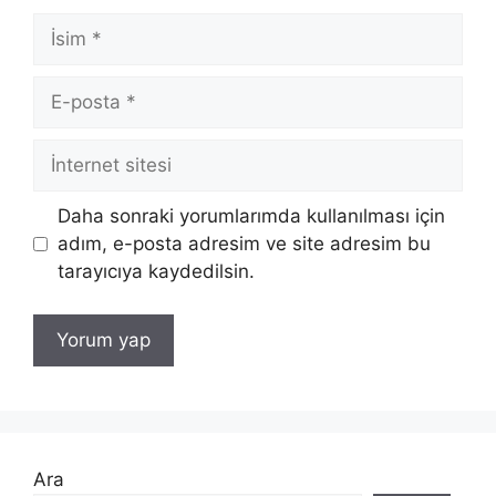
İsim
E-
posta
İnternet
sitesi
Daha sonraki yorumlarımda kullanılması için
adım, e-posta adresim ve site adresim bu
tarayıcıya kaydedilsin.
Ara