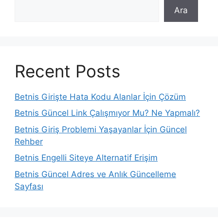
Ara
Recent Posts
Betnis Girişte Hata Kodu Alanlar İçin Çözüm
Betnis Güncel Link Çalışmıyor Mu? Ne Yapmalı?
Betnis Giriş Problemi Yaşayanlar İçin Güncel
Rehber
Betnis Engelli Siteye Alternatif Erişim
Betnis Güncel Adres ve Anlık Güncelleme
Sayfası