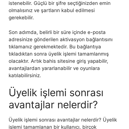
istenebilir. Güçlü bir şifre seçtiğinizden emin
olmalısınız ve şartların kabul edilmesi
gerekebilir.
Son adımda, belirli bir süre içinde e-posta
adresinize gönderilen aktivasyon bağlantısını
tıklamanız gerekmektedir. Bu bağlantıya
tıkladıktan sonra üyelik işlemi tamamlanmış
olacaktır. Artık bahis sitesine giriş yapabilir,
avantajlardan yararlanabilir ve oyunlara
katılabilirsiniz.
Üyelik işlemi sonrası
avantajlar nelerdir?
Üyelik işlemi sonrası avantajlar nelerdir? Üyelik
işlemi tamamlanan bir kullanıcı, birçok