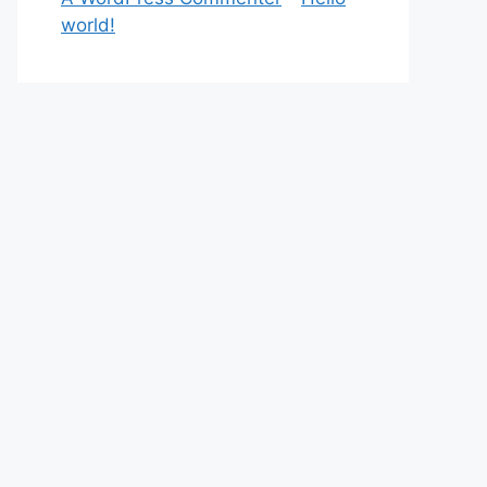
world!