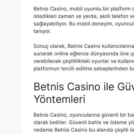
Betnis Casino, mobil uyumlu bir platform ol
istedikleri zaman ve yerde, akıllı telefon 
sağlayabiliyor. Bu mobil deneyim, oyuncul
tanıyor.
Sonuç olarak, Betnis Casino kullanıcıları
sunarak online eğlence dünyasında öne çık
verebilecek çeşitlilikteki oyunlar ve kulla
platformun tercih edilme sebeplerinden baz
Betnis Casino ile G
Yöntemleri
Betnis Casino, oyuncularına güvenli bir ba
olarak belirler. Güvenli bahis ve ödeme yö
nedenle Betnis Casino bu alanda çeşitli ön