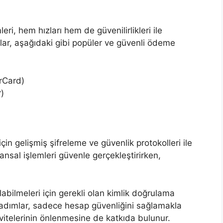
i, hem hızları hem de güvenilirlikleri ile
ıcılar, aşağıdaki gibi popüler ve güvenli ödeme
erCard)
r)
için gelişmiş şifreleme ve güvenlik protokolleri ile
nsal işlemleri güvenle gerçekleştirirken,
olabilmeleri için gerekli olan kimlik doğrulama
u adımlar, sadece hesap güvenliğini sağlamakla
itelerinin önlenmesine de katkıda bulunur.