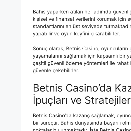
Bahis yaparken atılan her adımda güvenliğ
kişisel ve finansal verilerini korumak için
standartlarını en üst seviyede tutmaktadır
yapabilir ve oyun keyfini çıkarabilirler.
Sonuç olarak, Betnis Casino, oyuncuların 
yaşamalarını sağlamak için kapsamlı bir ya
çeşitli güvenli ödeme yöntemleri ile rahat 
güvenle çekebilirler.
Betnis Casino’da Ka
İpuçları ve Stratejiler
Betnis Casino’da kazanç sağlamak, oyuncul
bir süreçtir. Bahis dünyasında başarılı ol
noktalar bulunmaktadır. İşte Betnis Casin