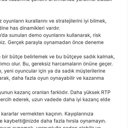
 oyunların kurallarını ve stratejilerini iyi bilmek,
ine has dinamikleri vardır.
’da sunulan demo oyunlarını kullanarak, risk
irsiniz. Gerçek parayla oynamadan önce deneme
ir bütçe belirlemek ve bu bütçeye sadık kalmak,
rdımcı olur. Bu, gereksiz harcamaların önüne geçer.
, yeni oyuncular için ya da sadık müşterilerine
anarak, daha fazla oyun oynayabilir ve kazanma
unun kazanç oranları farklıdır. Daha yüksek RTP
 tercih ederek, uzun vadede daha iyi kazanç elde
ararlar vermekten kaçının. Kayıplarınıza
ve kaybettiğinizde daha fazla hırsla oynamayın.
oyun oynamak, yorgunluğa neden olabilir ve