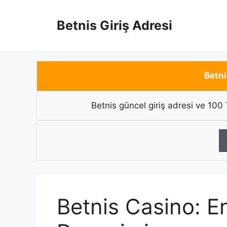
İçeriğe
atla
Betnis Giriş Adresi
Betni
Betnis güncel giriş adresi ve 1
Betnis Casino: En