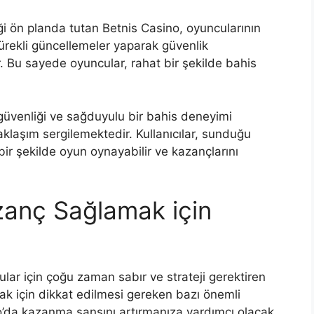
i ön planda tutan Betnis Casino, oyuncularının
 sürekli güncellemeler yaparak güvenlik
. Bu sayede oyuncular, rahat bir şekilde bahis
güvenliği ve sağduyulu bir bahis deneyimi
klaşım sergilemektedir. Kullanıcılar, sunduğu
bir şekilde oyun oynayabilir ve kazançlarını
zanç Sağlamak için
ar için çoğu zaman sabır ve strateji gerektiren
mak için dikkat edilmesi gereken bazı önemli
o’da kazanma şansını artırmanıza yardımcı olacak