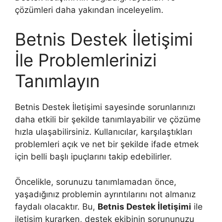
çözümleri daha yakından inceleyelim.
Betnis Destek İletişimi
İle Problemlerinizi
Tanımlayın
Betnis Destek İletişimi sayesinde sorunlarınızı
daha etkili bir şekilde tanımlayabilir ve çözüme
hızla ulaşabilirsiniz. Kullanıcılar, karşılaştıkları
problemleri açık ve net bir şekilde ifade etmek
için belli başlı ipuçlarını takip edebilirler.
Öncelikle, sorunuzu tanımlamadan önce,
yaşadığınız problemin ayrıntılarını not almanız
faydalı olacaktır. Bu,
Betnis Destek İletişimi
ile
iletişim kurarken, destek ekibinin sorununuzu