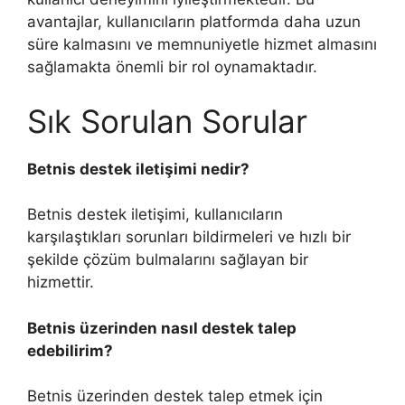
avantajlar, kullanıcıların platformda daha uzun
süre kalmasını ve memnuniyetle hizmet almasını
sağlamakta önemli bir rol oynamaktadır.
Sık Sorulan Sorular
Betnis destek iletişimi nedir?
Betnis destek iletişimi, kullanıcıların
karşılaştıkları sorunları bildirmeleri ve hızlı bir
şekilde çözüm bulmalarını sağlayan bir
hizmettir.
Betnis üzerinden nasıl destek talep
edebilirim?
Betnis üzerinden destek talep etmek için