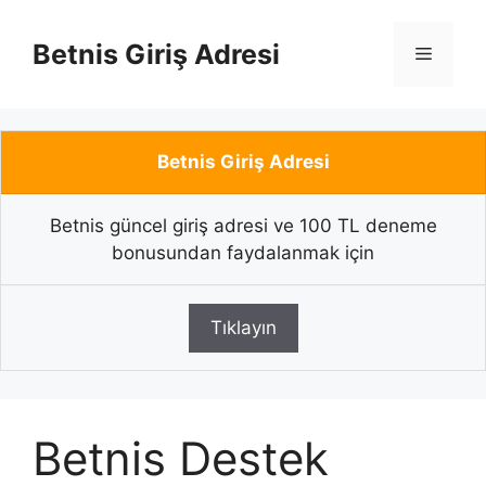
İçeriğe
atla
Betnis Giriş Adresi
Menü
Betnis Giriş Adresi
Betnis güncel giriş adresi ve 100 TL deneme
bonusundan faydalanmak için
Tıklayın
Betnis Destek