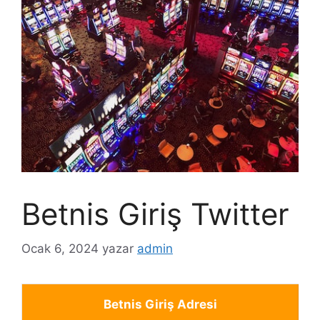
Betnis Giriş Twitter
Ocak 6, 2024
yazar
admin
Betnis Giriş Adresi