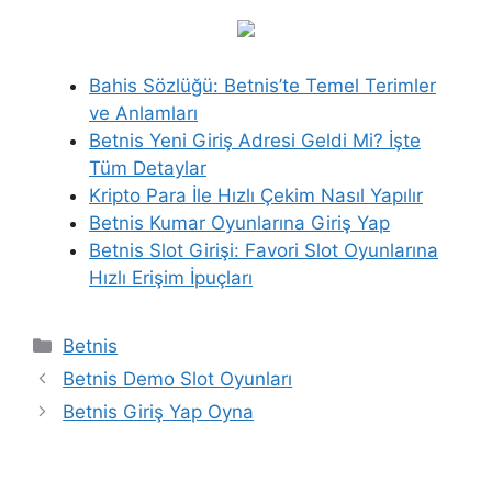
Bahis Sözlüğü: Betnis’te Temel Terimler
ve Anlamları
Betnis Yeni Giriş Adresi Geldi Mi? İşte
Tüm Detaylar
Kripto Para İle Hızlı Çekim Nasıl Yapılır
Betnis Kumar Oyunlarına Giriş Yap
Betnis Slot Girişi: Favori Slot Oyunlarına
Hızlı Erişim İpuçları
Kategoriler
Betnis
Betnis Demo Slot Oyunları
Betnis Giriş Yap Oyna