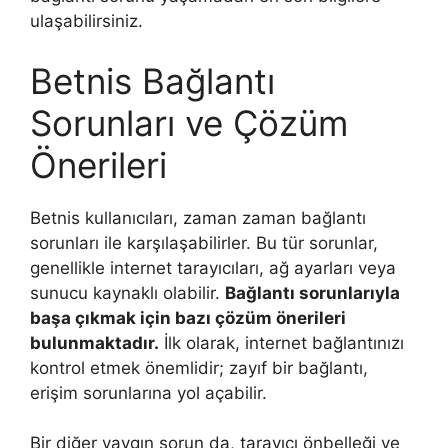
ulaşabilirsiniz.
Betnis Bağlantı
Sorunları ve Çözüm
Önerileri
Betnis kullanıcıları, zaman zaman bağlantı
sorunları ile karşılaşabilirler. Bu tür sorunlar,
genellikle internet tarayıcıları, ağ ayarları veya
sunucu kaynaklı olabilir.
Bağlantı sorunlarıyla
başa çıkmak için bazı çözüm önerileri
bulunmaktadır.
İlk olarak, internet bağlantınızı
kontrol etmek önemlidir; zayıf bir bağlantı,
erişim sorunlarına yol açabilir.
Bir diğer yaygın sorun da, tarayıcı önbelleği ve