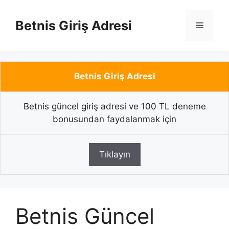
İçeriğe
atla
Betnis Giriş Adresi
Menü
Betnis Giriş Adresi
Betnis güncel giriş adresi ve 100 TL deneme
bonusundan faydalanmak için
Tıklayın
Betnis Güncel