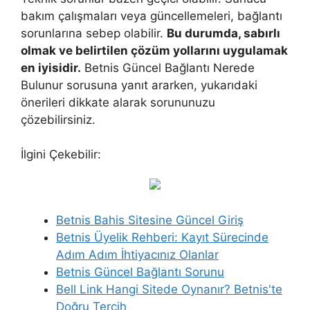
bakım çalışmaları veya güncellemeleri, bağlantı
sorunlarına sebep olabilir.
Bu durumda, sabırlı
olmak ve belirtilen çözüm yollarını uygulamak
en iyisidir.
Betnis Güncel Bağlantı Nerede
Bulunur sorusuna yanıt ararken, yukarıdaki
önerileri dikkate alarak sorununuzu
çözebilirsiniz.
İlgini Çekebilir:
Betnis Bahis Sitesine Güncel Giriş
Betnis Üyelik Rehberi: Kayıt Sürecinde
Adım Adım İhtiyacınız Olanlar
Betnis Güncel Bağlantı Sorunu
Bell Link Hangi Sitede Oynanır? Betnis'te
Doğru Tercih