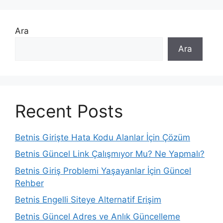
Ara
Ara
Recent Posts
Betnis Girişte Hata Kodu Alanlar İçin Çözüm
Betnis Güncel Link Çalışmıyor Mu? Ne Yapmalı?
Betnis Giriş Problemi Yaşayanlar İçin Güncel
Rehber
Betnis Engelli Siteye Alternatif Erişim
Betnis Güncel Adres ve Anlık Güncelleme