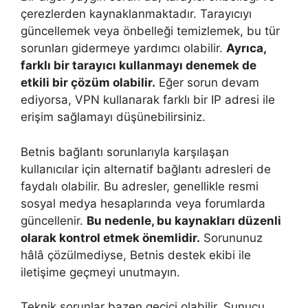
çerezlerden kaynaklanmaktadır. Tarayıcıyı
güncellemek veya önbelleği temizlemek, bu tür
sorunları gidermeye yardımcı olabilir.
Ayrıca,
farklı bir tarayıcı kullanmayı denemek de
etkili bir çözüm olabilir.
Eğer sorun devam
ediyorsa, VPN kullanarak farklı bir IP adresi ile
erişim sağlamayı düşünebilirsiniz.
Betnis bağlantı sorunlarıyla karşılaşan
kullanıcılar için alternatif bağlantı adresleri de
faydalı olabilir. Bu adresler, genellikle resmi
sosyal medya hesaplarında veya forumlarda
güncellenir.
Bu nedenle, bu kaynakları düzenli
olarak kontrol etmek önemlidir.
Sorununuz
hâlâ çözülmediyse, Betnis destek ekibi ile
iletişime geçmeyi unutmayın.
Teknik sorunlar bazen geçici olabilir. Sunucu