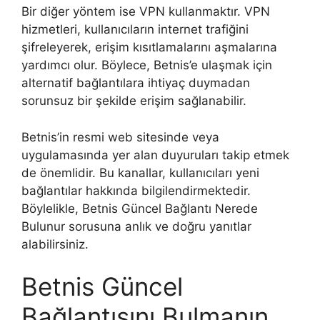
Bir diğer yöntem ise VPN kullanmaktır. VPN
hizmetleri, kullanıcıların internet trafiğini
şifreleyerek, erişim kısıtlamalarını aşmalarına
yardımcı olur. Böylece, Betnis’e ulaşmak için
alternatif bağlantılara ihtiyaç duymadan
sorunsuz bir şekilde erişim sağlanabilir.
Betnis’in resmi web sitesinde veya
uygulamasında yer alan duyuruları takip etmek
de önemlidir. Bu kanallar, kullanıcıları yeni
bağlantılar hakkında bilgilendirmektedir.
Böylelikle, Betnis Güncel Bağlantı Nerede
Bulunur sorusuna anlık ve doğru yanıtlar
alabilirsiniz.
Betnis Güncel
Bağlantısını Bulmanın