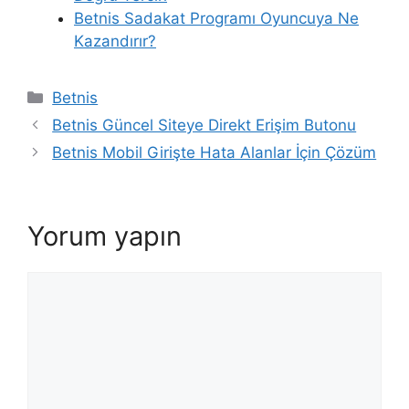
Betnis Sadakat Programı Oyuncuya Ne
Kazandırır?
Kategoriler
Betnis
Betnis Güncel Siteye Direkt Erişim Butonu
Betnis Mobil Girişte Hata Alanlar İçin Çözüm
Yorum yapın
Yorum