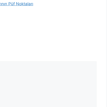
ının Püf Noktaları