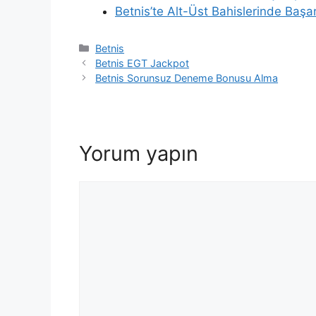
Betnis’te Alt-Üst Bahislerinde Başar
Kategoriler
Betnis
Betnis EGT Jackpot
Betnis Sorunsuz Deneme Bonusu Alma
Yorum yapın
Yorum