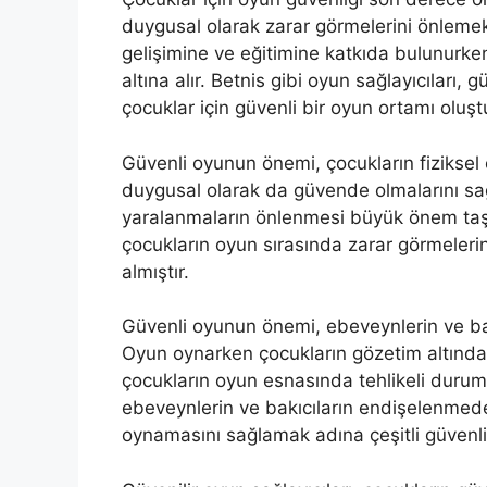
duygusal olarak zarar görmelerini önlemek 
gelişimine ve eğitimine katkıda bulunurke
altına alır. Betnis gibi oyun sağlayıcıları
çocuklar için güvenli bir oyun ortamı oluş
Güvenli oyunun önemi, çocukların fiziksel 
duygusal olarak da güvende olmalarını sa
yaralanmaların önlenmesi büyük önem taşır.
çocukların oyun sırasında zarar görmelerin
almıştır.
Güvenli oyunun önemi, ebeveynlerin ve bak
Oyun oynarken çocukların gözetim altında 
çocukların oyun esnasında tehlikeli durum
ebeveynlerin ve bakıcıların endişelenmede
oynamasını sağlamak adına çeşitli güvenli