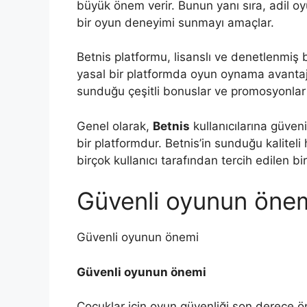
büyük önem verir. Bunun yanı sıra, adil oyu
bir oyun deneyimi sunmayı amaçlar.
Betnis platformu, lisanslı ve denetlenmiş bi
yasal bir platformda oyun oynama avantajına
sunduğu çeşitli bonuslar ve promosyonlar 
Genel olarak,
Betnis
kullanıcılarına güven
bir platformdur. Betnis’in sunduğu kalitel
birçok kullanıcı tarafından tercih edilen bi
Güvenli oyunun öne
Güvenli oyunun önemi
Güvenli oyunun önemi
Çocuklar için oyun güvenliği son derece ön