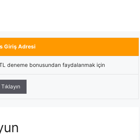
s Giriş Adresi
00 TL deneme bonusundan faydalanmak için
Tıklayın
yun