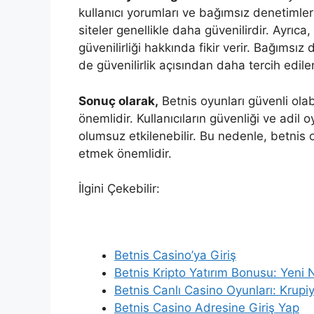
kullanıcı yorumları ve bağımsız denetimler 
siteler genellikle daha güvenilirdir. Ayrıca
güvenilirliği hakkında fikir verir. Bağımsı
de güvenilirlik açısından daha tercih edilen
Sonuç olarak,
Betnis oyunları güvenli ola
önemlidir. Kullanıcıların güvenliği ve adi
olumsuz etkilenebilir. Bu nedenle, betnis oy
etmek önemlidir.
İlgini Çekebilir:
Betnis Casino’ya Giriş
Betnis Kripto Yatırım Bonusu: Yeni N
Betnis Canlı Casino Oyunları: Krupi
Betnis Casino Adresine Giriş Yap