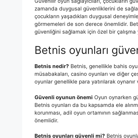
Güvenilir oyun sağlayıcıları, çocukların gü
zamanda duygusal güvenliklerini de sağla
çocukların yaşadıkları duygusal deneyimle
görmemeleri de son derece önemlidir. Betni
güvenliğini sağlamak için özel bir çalışma
Betnis oyunları güven
Betnis nedir?
Betnis, genellikle bahis oyunl
müsabakaları, casino oyunları ve diğer çeşi
oyunlar genellikle para yatırılarak oynanı
Güvenli oyunun önemi
Oyun oynarken güv
Betnis oyunları da bu kapsamda ele alınmalıd
korunması, adil oyun ortamının sağlanması
önemlidir.
Betnis oyunları güvenli mi?
Betnis oyunla