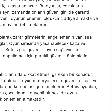
için tasarlanmıştır. Bu oyunlar, çocukların
n aynı zamanda onların güvenliğini de garanti
, güvenli oyunun önemini oldukça ciddiye almakta ve
turmayı hedeflemektedir.
olarak zarar görmelerini engellemenin yanı sıra
ğlar. Oyun sırasında yaşanabilecek kaza ve
 Betnis gibi güvenilir oyun sağlayıcıları,
i engellemek için gerekli güvenlik önlemlerini
ıcıların da dikkat etmesi gereken bir konudur.
tutulması, oyun materyallerinin güvenli olması ve
lardan korunması gerekmektedir. Betnis oyunları,
n çocuklarının güvenli bir şekilde oyun
k önlemleri almaktadır.