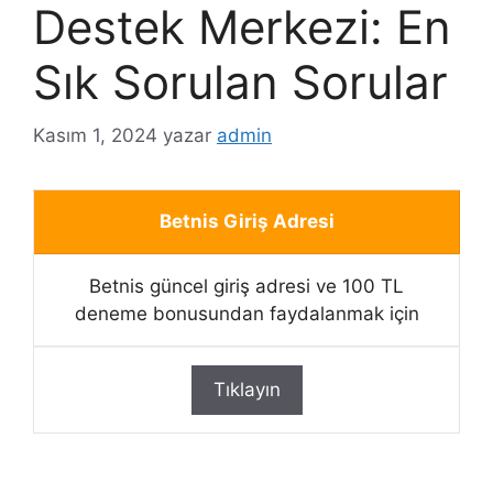
Destek Merkezi: En
Sık Sorulan Sorular
Kasım 1, 2024
yazar
admin
Betnis Giriş Adresi
Betnis güncel giriş adresi ve 100 TL
deneme bonusundan faydalanmak için
Tıklayın