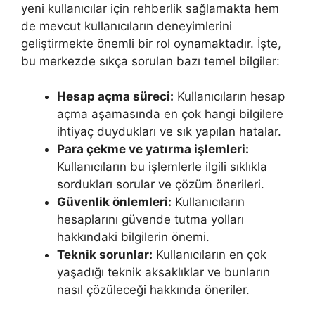
yeni kullanıcılar için rehberlik sağlamakta hem
de mevcut kullanıcıların deneyimlerini
geliştirmekte önemli bir rol oynamaktadır. İşte,
bu merkezde sıkça sorulan bazı temel bilgiler:
Hesap açma süreci:
Kullanıcıların hesap
açma aşamasında en çok hangi bilgilere
ihtiyaç duydukları ve sık yapılan hatalar.
Para çekme ve yatırma işlemleri:
Kullanıcıların bu işlemlerle ilgili sıklıkla
sordukları sorular ve çözüm önerileri.
Güvenlik önlemleri:
Kullanıcıların
hesaplarını güvende tutma yolları
hakkındaki bilgilerin önemi.
Teknik sorunlar:
Kullanıcıların en çok
yaşadığı teknik aksaklıklar ve bunların
nasıl çözüleceği hakkında öneriler.