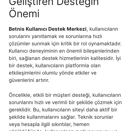
Geliştiren Desteğin
Önemi
Betnis Kullanıcı Destek Merkezi
, kullanıcıların
sorularını yanıtlamak ve sorunlarına hızlı
çözümler sunmak için kritik bir rol oynamaktadır.
Kullanıcı deneyiminin en önemli bileşenlerinden
biri, sağlanan destek hizmetlerinin kalitesidir. İyi
bir destek, kullanıcıların platformla olan
etkileşimlerini olumlu yönde etkiler ve
güvenlerini artırır.
Öncelikle, etkili bir müşteri desteği, kullanıcıların
sorunlarını hızlı ve verimli bir şekilde çözmek için
gereklidir. Bu, kullanıcıların siteyi daha aktif bir
şekilde kullanmalarını sağlar. Teknik sorunlar
veya hesapla ilgili sıkıntılar, hemen