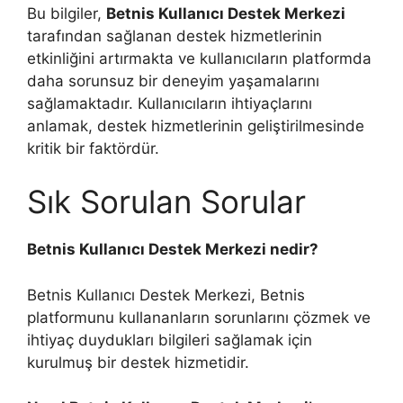
Bu bilgiler,
Betnis Kullanıcı Destek Merkezi
tarafından sağlanan destek hizmetlerinin
etkinliğini artırmakta ve kullanıcıların platformda
daha sorunsuz bir deneyim yaşamalarını
sağlamaktadır. Kullanıcıların ihtiyaçlarını
anlamak, destek hizmetlerinin geliştirilmesinde
kritik bir faktördür.
Sık Sorulan Sorular
Betnis Kullanıcı Destek Merkezi nedir?
Betnis Kullanıcı Destek Merkezi, Betnis
platformunu kullananların sorunlarını çözmek ve
ihtiyaç duydukları bilgileri sağlamak için
kurulmuş bir destek hizmetidir.