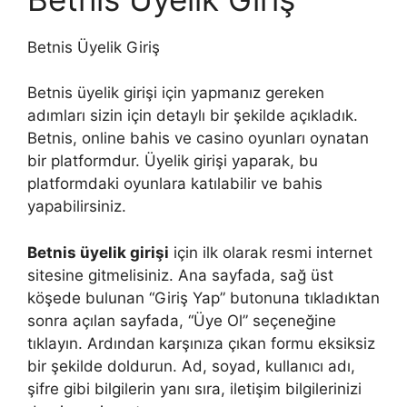
Betnis Üyelik Giriş
Betnis üyelik girişi için yapmanız gereken
adımları sizin için detaylı bir şekilde açıkladık.
Betnis, online bahis ve casino oyunları oynatan
bir platformdur. Üyelik girişi yaparak, bu
platformdaki oyunlara katılabilir ve bahis
yapabilirsiniz.
Betnis üyelik girişi
için ilk olarak resmi internet
sitesine gitmelisiniz. Ana sayfada, sağ üst
köşede bulunan “Giriş Yap” butonuna tıkladıktan
sonra açılan sayfada, “Üye Ol” seçeneğine
tıklayın. Ardından karşınıza çıkan formu eksiksiz
bir şekilde doldurun. Ad, soyad, kullanıcı adı,
şifre gibi bilgilerin yanı sıra, iletişim bilgilerinizi