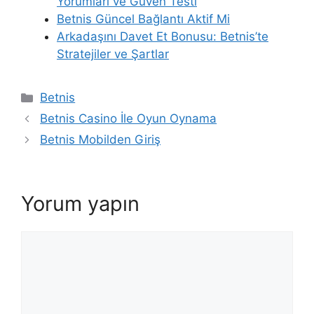
Yorumları ve Güven Testi
Betnis Güncel Bağlantı Aktif Mi
Arkadaşını Davet Et Bonusu: Betnis’te
Stratejiler ve Şartlar
Kategoriler
Betnis
Betnis Casino İle Oyun Oynama
Betnis Mobilden Giriş
Yorum yapın
Yorum