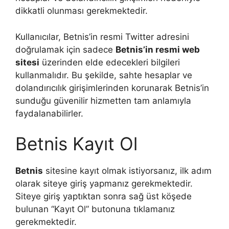
dikkatli olunması gerekmektedir.
Kullanıcılar, Betnis’in resmi Twitter adresini
doğrulamak için sadece
Betnis’in resmi web
sitesi
üzerinden elde edecekleri bilgileri
kullanmalıdır. Bu şekilde, sahte hesaplar ve
dolandırıcılık girişimlerinden korunarak Betnis’in
sunduğu güvenilir hizmetten tam anlamıyla
faydalanabilirler.
Betnis Kayıt Ol
Betnis
sitesine kayıt olmak istiyorsanız, ilk adım
olarak siteye giriş yapmanız gerekmektedir.
Siteye giriş yaptıktan sonra sağ üst köşede
bulunan “Kayıt Ol” butonuna tıklamanız
gerekmektedir.