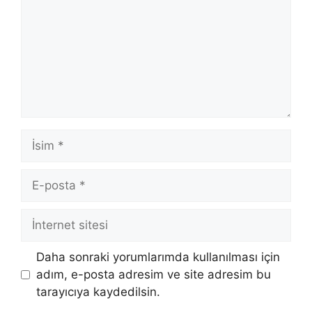
İsim
E-
posta
İnternet
sitesi
Daha sonraki yorumlarımda kullanılması için
adım, e-posta adresim ve site adresim bu
tarayıcıya kaydedilsin.