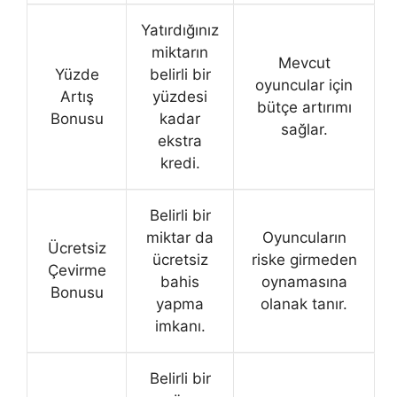
Yatırdığınız
miktarın
Mevcut
Yüzde
belirli bir
oyuncular için
Artış
yüzdesi
bütçe artırımı
Bonusu
kadar
sağlar.
ekstra
kredi.
Belirli bir
miktar da
Oyuncuların
Ücretsiz
ücretsiz
riske girmeden
Çevirme
bahis
oynamasına
Bonusu
yapma
olanak tanır.
imkanı.
Belirli bir