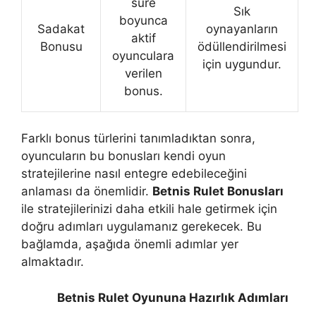
süre
Sık
boyunca
Sadakat
oynayanların
aktif
Bonusu
ödüllendirilmesi
oyunculara
için uygundur.
verilen
bonus.
Farklı bonus türlerini tanımladıktan sonra,
oyuncuların bu bonusları kendi oyun
stratejilerine nasıl entegre edebileceğini
anlaması da önemlidir.
Betnis Rulet Bonusları
ile stratejilerinizi daha etkili hale getirmek için
doğru adımları uygulamanız gerekecek. Bu
bağlamda, aşağıda önemli adımlar yer
almaktadır.
Betnis Rulet Oyununa Hazırlık Adımları