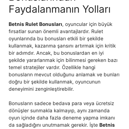
Faydalanmanın Yolları
Betnis Rulet Bonusları
, oyuncular için büyük
fırsatlar sunan önemli avantajlardır. Rulet
oyunlarında bu bonusları etkili bir şekilde
kullanmak, kazanma şansını artırmak için kritik
bir adımdır. Ancak, bu bonuslardan en iyi
şekilde yararlanmak için bilinmesi gereken bazı
temel stratejiler vardır. Özellikle hangi
bonusların mevcut olduğunu anlamak ve bunları
doğru bir şekilde kullanmak, oyuncunun
deneyimini zenginleştirebilir.
Bonusların sadece bedava para veya ücretsiz
dönüşler sunmakla kalmayıp, aynı zamanda
oyun içinde daha fazla deneme yapma imkanı
da sağladığını unutmamak gerekir. İşte
Betnis