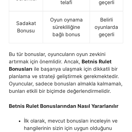
telafi
geçerli
Oyun oynama
Belirli
Sadakat
sürekliliğine
oyunlarda
Bonusu
bağlı bonus
geçerli
Bu tür bonuslar, oyuncuların oyun zevkini
artırmak için önemlidir. Ancak,
Betnis Rulet
Bonusları
ile başarıya ulaşmak için dikkatli bir
planlama ve strateji geliştirmek gerekmektedir.
Oyuncular, sadece bonusları almakla kalmamalı,
bunları etkili bir biçimde değerlendirmelidir.
Betnis Rulet Bonuslarından Nasıl Yararlanılır
İlk olarak, mevcut bonusları inceleyin ve
hangilerinin sizin için uygun olduğunu