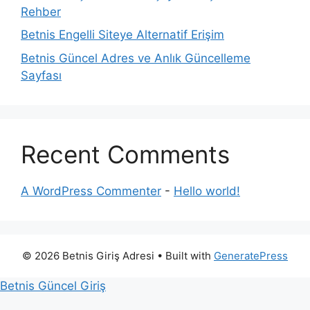
Rehber
Betnis Engelli Siteye Alternatif Erişim
Betnis Güncel Adres ve Anlık Güncelleme
Sayfası
Recent Comments
A WordPress Commenter
-
Hello world!
© 2026 Betnis Giriş Adresi
• Built with
GeneratePress
Betnis Güncel Giriş