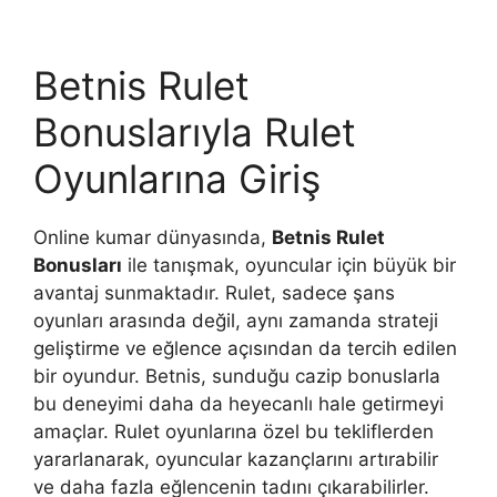
Betnis Rulet
Bonuslarıyla Rulet
Oyunlarına Giriş
Online kumar dünyasında,
Betnis Rulet
Bonusları
ile tanışmak, oyuncular için büyük bir
avantaj sunmaktadır. Rulet, sadece şans
oyunları arasında değil, aynı zamanda strateji
geliştirme ve eğlence açısından da tercih edilen
bir oyundur. Betnis, sunduğu cazip bonuslarla
bu deneyimi daha da heyecanlı hale getirmeyi
amaçlar. Rulet oyunlarına özel bu tekliflerden
yararlanarak, oyuncular kazançlarını artırabilir
ve daha fazla eğlencenin tadını çıkarabilirler.