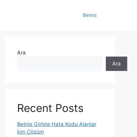
Betnis
Ara
Ara
Recent Posts
Betnis Girişte Hata Kodu Alanlar
İçin Çözüm