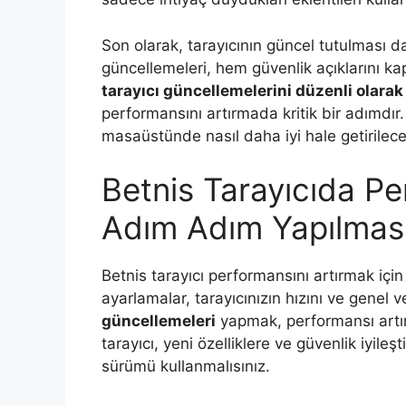
Son olarak, tarayıcının güncel tutulması d
güncellemeleri, hem güvenlik açıklarını kap
tarayıcı güncellemelerini düzenli olara
performansını artırmada kritik bir adımdır
masaüstünde nasıl daha iyi hale getirilec
Betnis Tarayıcıda Pe
Adım Adım Yapılması
Betnis tarayıcı performansını artırmak için
ayarlamalar, tarayıcınızın hızını ve genel ve
güncellemeleri
yapmak, performansı artırm
tarayıcı, yeni özelliklere ve güvenlik iyil
sürümü kullanmalısınız.