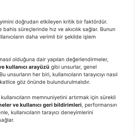
yimini doğrudan etkileyen kritik bir faktördür.
e bahis süreçlerinde hız ve akıcılık sağlar. Bunun
llanıcıların daha verimli bir şekilde işlem
asıl olduğuna dair yapılan değerlendirmeler,
 ve kullanıcı arayüzü
gibi unsurlar, genel
 unsurların her biri, kullanıcıların tarayıcıyı nasıl
kkatlice göz önünde bulundurulmalıdır.
kullanıcıların memnuniyetini artırmak için sürekli
eler ve kullanıcı geri bildirimleri
, performansın
le, kullanıcıların tarayıcı deneyimlerini
sağlar.