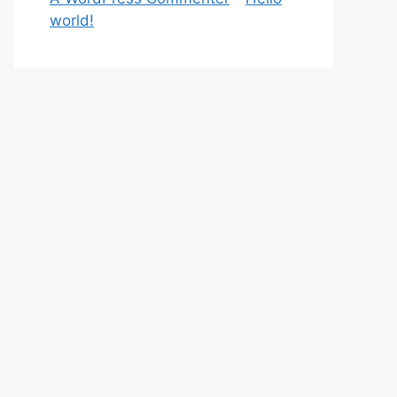
world!