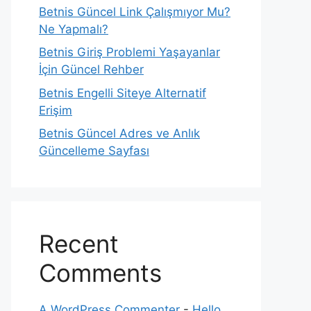
Betnis Güncel Link Çalışmıyor Mu?
Ne Yapmalı?
Betnis Giriş Problemi Yaşayanlar
İçin Güncel Rehber
Betnis Engelli Siteye Alternatif
Erişim
Betnis Güncel Adres ve Anlık
Güncelleme Sayfası
Recent
Comments
A WordPress Commenter
-
Hello