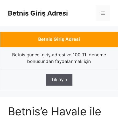
İçeriğe
atla
Betnis Giriş Adresi
Menü
Betnis Giriş Adresi
Betnis güncel giriş adresi ve 100 TL deneme
bonusundan faydalanmak için
Tıklayın
Betnis’e Havale ile