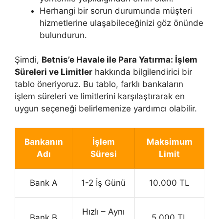
Herhangi bir sorun durumunda müşteri
hizmetlerine ulaşabileceğinizi göz önünde
bulundurun.
Şimdi,
Betnis’e Havale ile Para Yatırma: İşlem
Süreleri ve Limitler
hakkında bilgilendirici bir
tablo öneriyoruz. Bu tablo, farklı bankaların
işlem süreleri ve limitlerini karşılaştırarak en
uygun seçeneği belirlemenize yardımcı olabilir.
Bankanın
İşlem
Maksimum
Adı
Süresi
Limit
Bank A
1-2 İş Günü
10.000 TL
Hızlı – Aynı
Bank B
5.000 TL