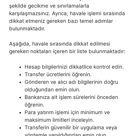
şekilde gecikme ve sınırlamalarla
karşılaşmazsınız. Ayrıca, havale işlemi sırasında
dikkat etmeniz gereken bazı temel adımlar
bulunmaktadır.
Aşağıda, havale sırasında dikkat edilmesi
gereken noktaları içeren bir liste bulunmaktadır:
Hesap bilgilerinizi dikkatlice kontrol edin.
Transfer ücretlerini öğrenin.
Gönderen ve alıcı adı bilgilerinin doğru
olduğundan emin olun.
Bankanıza ait işlem sürelerini önceden
öğrenin.
Para yatırım işlemi için minimum ve
maksimum limitleri inceleyin.
Transferin güvenilir bir uygulama veya
yöntemle yapıldığından emin olun.