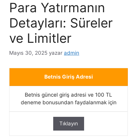
Para Yatırmanın
Detayları: Süreler
ve Limitler
Mayıs 30, 2025
yazar
admin
Betnis Giriş Adresi
Betnis güncel giriş adresi ve 100 TL
deneme bonusundan faydalanmak için
Tıklayın