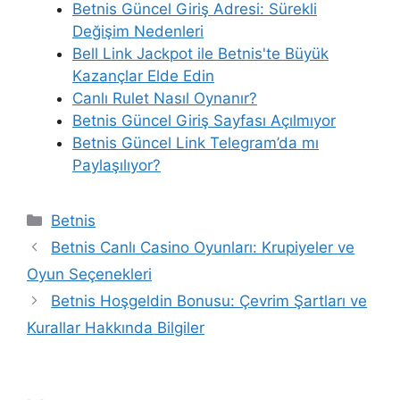
Betnis Güncel Giriş Adresi: Sürekli
Değişim Nedenleri
Bell Link Jackpot ile Betnis'te Büyük
Kazançlar Elde Edin
Canlı Rulet Nasıl Oynanır?
Betnis Güncel Giriş Sayfası Açılmıyor
Betnis Güncel Link Telegram’da mı
Paylaşılıyor?
Kategoriler
Betnis
Betnis Canlı Casino Oyunları: Krupiyeler ve
Oyun Seçenekleri
Betnis Hoşgeldin Bonusu: Çevrim Şartları ve
Kurallar Hakkında Bilgiler