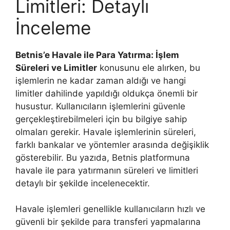
Limitleri: Detaylı
İnceleme
Betnis’e Havale ile Para Yatırma: İşlem
Süreleri ve Limitler
konusunu ele alırken, bu
işlemlerin ne kadar zaman aldığı ve hangi
limitler dahilinde yapıldığı oldukça önemli bir
husustur. Kullanıcıların işlemlerini güvenle
gerçekleştirebilmeleri için bu bilgiye sahip
olmaları gerekir. Havale işlemlerinin süreleri,
farklı bankalar ve yöntemler arasında değişiklik
gösterebilir. Bu yazıda, Betnis platformuna
havale ile para yatırmanın süreleri ve limitleri
detaylı bir şekilde incelenecektir.
Havale işlemleri genellikle kullanıcıların hızlı ve
güvenli bir şekilde para transferi yapmalarına