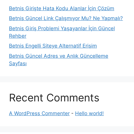
Betnis Girişte Hata Kodu Alanlar İçin Çözüm
Betnis Güncel Link Çalışmıyor Mu? Ne Yapmalı?
Betnis Giriş Problemi Yaşayanlar İçin Güncel
Rehber
Betnis Engelli Siteye Alternatif Erişim
Betnis Güncel Adres ve Anlık Güncelleme
Sayfası
Recent Comments
A WordPress Commenter
-
Hello world!