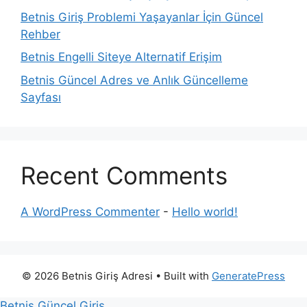
Betnis Giriş Problemi Yaşayanlar İçin Güncel
Rehber
Betnis Engelli Siteye Alternatif Erişim
Betnis Güncel Adres ve Anlık Güncelleme
Sayfası
Recent Comments
A WordPress Commenter
-
Hello world!
© 2026 Betnis Giriş Adresi
• Built with
GeneratePress
Betnis Güncel Giriş