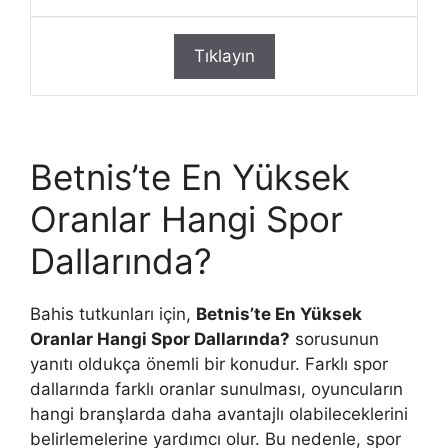
Tıklayın
Betnis’te En Yüksek
Oranlar Hangi Spor
Dallarında?
Bahis tutkunları için,
Betnis’te En Yüksek
Oranlar Hangi Spor Dallarında?
sorusunun
yanıtı oldukça önemli bir konudur. Farklı spor
dallarında farklı oranlar sunulması, oyuncuların
hangi branşlarda daha avantajlı olabileceklerini
belirlemelerine yardımcı olur. Bu nedenle, spor