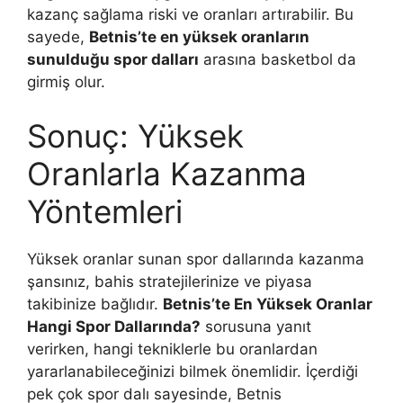
kazanç sağlama riski ve oranları artırabilir. Bu
sayede,
Betnis’te en yüksek oranların
sunulduğu spor dalları
arasına basketbol da
girmiş olur.
Sonuç: Yüksek
Oranlarla Kazanma
Yöntemleri
Yüksek oranlar sunan spor dallarında kazanma
şansınız, bahis stratejilerinize ve piyasa
takibinize bağlıdır.
Betnis’te En Yüksek Oranlar
Hangi Spor Dallarında?
sorusuna yanıt
verirken, hangi tekniklerle bu oranlardan
yararlanabileceğinizi bilmek önemlidir. İçerdiği
pek çok spor dalı sayesinde, Betnis