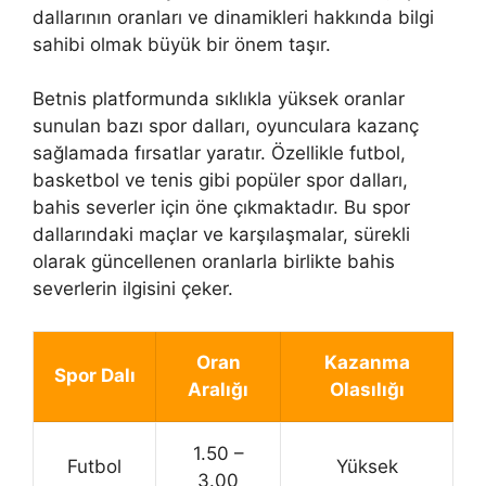
dallarının oranları ve dinamikleri hakkında bilgi
sahibi olmak büyük bir önem taşır.
Betnis platformunda sıklıkla yüksek oranlar
sunulan bazı spor dalları, oyunculara kazanç
sağlamada fırsatlar yaratır. Özellikle futbol,
basketbol ve tenis gibi popüler spor dalları,
bahis severler için öne çıkmaktadır. Bu spor
dallarındaki maçlar ve karşılaşmalar, sürekli
olarak güncellenen oranlarla birlikte bahis
severlerin ilgisini çeker.
Oran
Kazanma
Spor Dalı
Aralığı
Olasılığı
1.50 –
Futbol
Yüksek
3.00