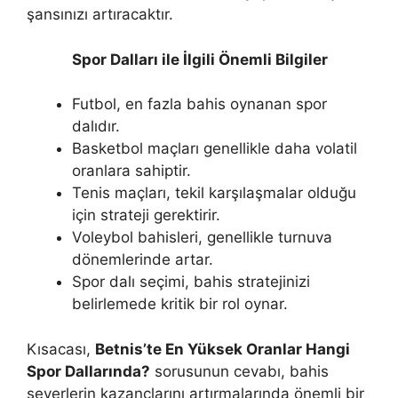
şansınızı artıracaktır.
Spor Dalları ile İlgili Önemli Bilgiler
Futbol, en fazla bahis oynanan spor
dalıdır.
Basketbol maçları genellikle daha volatil
oranlara sahiptir.
Tenis maçları, tekil karşılaşmalar olduğu
için strateji gerektirir.
Voleybol bahisleri, genellikle turnuva
dönemlerinde artar.
Spor dalı seçimi, bahis stratejinizi
belirlemede kritik bir rol oynar.
Kısacası,
Betnis’te En Yüksek Oranlar Hangi
Spor Dallarında?
sorusunun cevabı, bahis
severlerin kazançlarını artırmalarında önemli bir