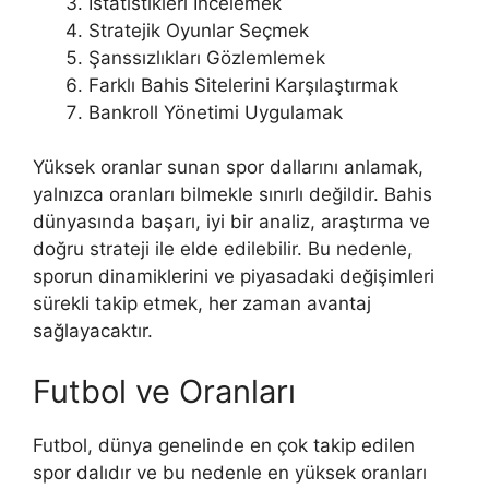
İstatistikleri İncelemek
Stratejik Oyunlar Seçmek
Şanssızlıkları Gözlemlemek
Farklı Bahis Sitelerini Karşılaştırmak
Bankroll Yönetimi Uygulamak
Yüksek oranlar sunan spor dallarını anlamak,
yalnızca oranları bilmekle sınırlı değildir. Bahis
dünyasında başarı, iyi bir analiz, araştırma ve
doğru strateji ile elde edilebilir. Bu nedenle,
sporun dinamiklerini ve piyasadaki değişimleri
sürekli takip etmek, her zaman avantaj
sağlayacaktır.
Futbol ve Oranları
Futbol, dünya genelinde en çok takip edilen
spor dalıdır ve bu nedenle en yüksek oranları