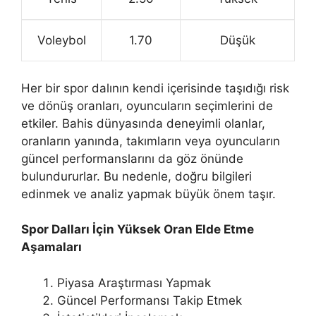
Voleybol
1.70
Düşük
Her bir spor dalının kendi içerisinde taşıdığı risk
ve dönüş oranları, oyuncuların seçimlerini de
etkiler. Bahis dünyasında deneyimli olanlar,
oranların yanında, takımların veya oyuncuların
güncel performanslarını da göz önünde
bulundururlar. Bu nedenle, doğru bilgileri
edinmek ve analiz yapmak büyük önem taşır.
Spor Dalları İçin Yüksek Oran Elde Etme
Aşamaları
Piyasa Araştırması Yapmak
Güncel Performansı Takip Etmek