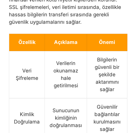
SSL şifrelemeleri, veri iletimi sırasında, özellikle
hassas bilgilerin transferi sırasında gerekli
güvenlik uygulamalarını sağlar.
Özellik
Açıklama
Önemi
Bilgilerin
Verilerin
güvenli bir
Veri
okunamaz
şekilde
Şifreleme
hale
aktarımını
getirilmesi
sağlar
Güvenilir
Sunucunun
Kimlik
bağlantılar
kimliğinin
Doğrulama
kurulmasını
doğrulanması
sağlar