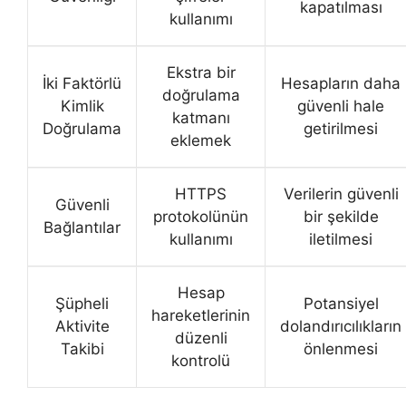
kapatılması
kullanımı
Ekstra bir
İki Faktörlü
Hesapların daha
doğrulama
Kimlik
güvenli hale
katmanı
Doğrulama
getirilmesi
eklemek
HTTPS
Verilerin güvenli
Güvenli
protokolünün
bir şekilde
Bağlantılar
kullanımı
iletilmesi
Hesap
Şüpheli
Potansiyel
hareketlerinin
Aktivite
dolandırıcılıkların
düzenli
Takibi
önlenmesi
kontrolü