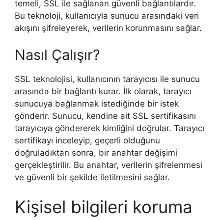
temeli, SSL ile sağlanan güvenli bağlantılardır.
Bu teknoloji, kullanıcıyla sunucu arasındaki veri
akışını şifreleyerek, verilerin korunmasını sağlar.
Nasıl Çalışır?
SSL teknolojisi, kullanıcının tarayıcısı ile sunucu
arasında bir bağlantı kurar. İlk olarak, tarayıcı
sunucuya bağlanmak istediğinde bir istek
gönderir. Sunucu, kendine ait SSL sertifikasını
tarayıcıya göndererek kimliğini doğrular. Tarayıcı
sertifikayı inceleyip, geçerli olduğunu
doğruladıktan sonra, bir anahtar değişimi
gerçekleştirilir. Bu anahtar, verilerin şifrelenmesi
ve güvenli bir şekilde iletilmesini sağlar.
Kişisel bilgileri koruma