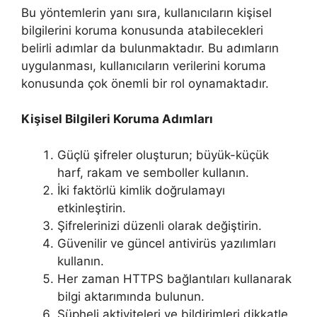
Bu yöntemlerin yanı sıra, kullanıcıların kişisel
bilgilerini koruma konusunda atabilecekleri
belirli adımlar da bulunmaktadır. Bu adımların
uygulanması, kullanıcıların verilerini koruma
konusunda çok önemli bir rol oynamaktadır.
Kişisel Bilgileri Koruma Adımları
Güçlü şifreler oluşturun; büyük-küçük
harf, rakam ve semboller kullanın.
İki faktörlü kimlik doğrulamayı
etkinleştirin.
Şifrelerinizi düzenli olarak değiştirin.
Güvenilir ve güncel antivirüs yazılımları
kullanın.
Her zaman HTTPS bağlantıları kullanarak
bilgi aktarımında bulunun.
Şüpheli aktiviteleri ve bildirimleri dikkatle