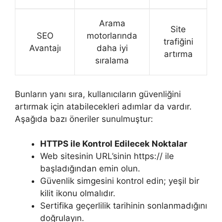
Arama
Site
SEO
motorlarında
trafiğini
Avantajı
daha iyi
artırma
sıralama
Bunların yanı sıra, kullanıcıların güvenliğini
artırmak için atabilecekleri adımlar da vardır.
Aşağıda bazı öneriler sunulmuştur:
HTTPS ile Kontrol Edilecek Noktalar
Web sitesinin URL’sinin https:// ile
başladığından emin olun.
Güvenlik simgesini kontrol edin; yeşil bir
kilit ikonu olmalıdır.
Sertifika geçerlilik tarihinin sonlanmadığını
doğrulayın.