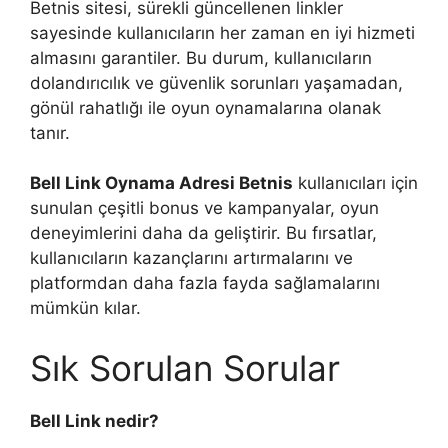
Betnis sitesi, sürekli güncellenen linkler
sayesinde kullanıcıların her zaman en iyi hizmeti
almasını garantiler. Bu durum, kullanıcıların
dolandırıcılık ve güvenlik sorunları yaşamadan,
gönül rahatlığı ile oyun oynamalarına olanak
tanır.
Bell Link Oynama Adresi Betnis
kullanıcıları için
sunulan çeşitli bonus ve kampanyalar, oyun
deneyimlerini daha da geliştirir. Bu fırsatlar,
kullanıcıların kazançlarını artırmalarını ve
platformdan daha fazla fayda sağlamalarını
mümkün kılar.
Sık Sorulan Sorular
Bell Link nedir?