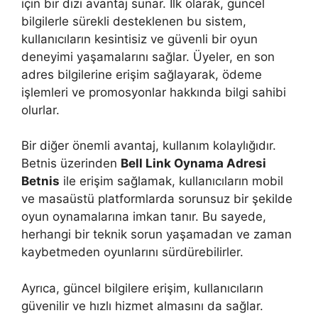
için bir dizi avantaj sunar. İlk olarak, güncel
bilgilerle sürekli desteklenen bu sistem,
kullanıcıların kesintisiz ve güvenli bir oyun
deneyimi yaşamalarını sağlar. Üyeler, en son
adres bilgilerine erişim sağlayarak, ödeme
işlemleri ve promosyonlar hakkında bilgi sahibi
olurlar.
Bir diğer önemli avantaj, kullanım kolaylığıdır.
Betnis üzerinden
Bell Link Oynama Adresi
Betnis
ile erişim sağlamak, kullanıcıların mobil
ve masaüstü platformlarda sorunsuz bir şekilde
oyun oynamalarına imkan tanır. Bu sayede,
herhangi bir teknik sorun yaşamadan ve zaman
kaybetmeden oyunlarını sürdürebilirler.
Ayrıca, güncel bilgilere erişim, kullanıcıların
güvenilir ve hızlı hizmet almasını da sağlar.