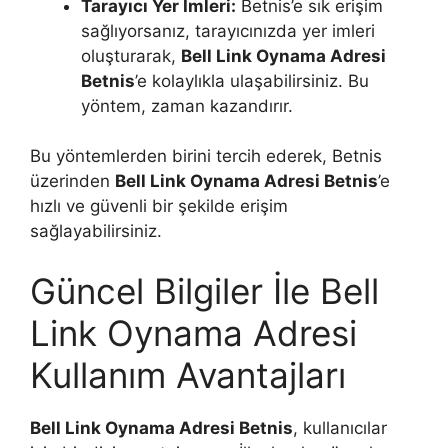
Tarayıcı Yer İmleri:
Betnis’e sık erişim
sağlıyorsanız, tarayıcınızda yer imleri
oluşturarak,
Bell Link Oynama Adresi
Betnis
’e kolaylıkla ulaşabilirsiniz. Bu
yöntem, zaman kazandırır.
Bu yöntemlerden birini tercih ederek, Betnis
üzerinden
Bell Link Oynama Adresi Betnis
’e
hızlı ve güvenli bir şekilde erişim
sağlayabilirsiniz.
Güncel Bilgiler İle Bell
Link Oynama Adresi
Kullanım Avantajları
Bell Link Oynama Adresi Betnis
, kullanıcılar