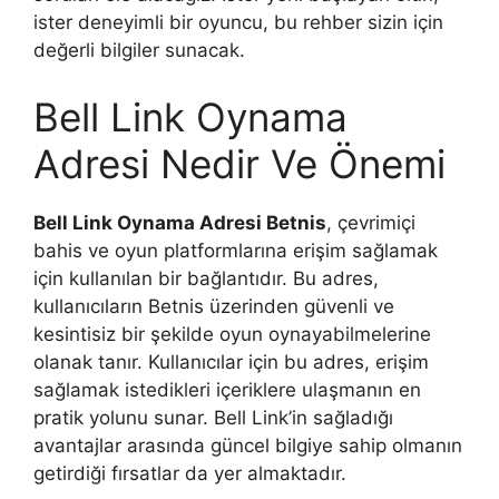
ister deneyimli bir oyuncu, bu rehber sizin için
değerli bilgiler sunacak.
Bell Link Oynama
Adresi Nedir Ve Önemi
Bell Link Oynama Adresi Betnis
, çevrimiçi
bahis ve oyun platformlarına erişim sağlamak
için kullanılan bir bağlantıdır. Bu adres,
kullanıcıların Betnis üzerinden güvenli ve
kesintisiz bir şekilde oyun oynayabilmelerine
olanak tanır. Kullanıcılar için bu adres, erişim
sağlamak istedikleri içeriklere ulaşmanın en
pratik yolunu sunar. Bell Link’in sağladığı
avantajlar arasında güncel bilgiye sahip olmanın
getirdiği fırsatlar da yer almaktadır.