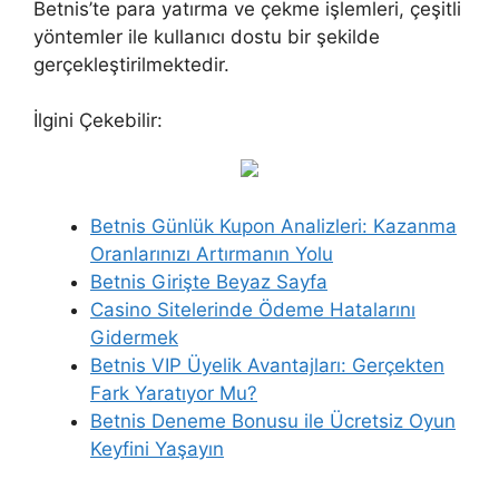
Betnis’te para yatırma ve çekme işlemleri, çeşitli
yöntemler ile kullanıcı dostu bir şekilde
gerçekleştirilmektedir.
İlgini Çekebilir:
Betnis Günlük Kupon Analizleri: Kazanma
Oranlarınızı Artırmanın Yolu
Betnis Girişte Beyaz Sayfa
Casino Sitelerinde Ödeme Hatalarını
Gidermek
Betnis VIP Üyelik Avantajları: Gerçekten
Fark Yaratıyor Mu?
Betnis Deneme Bonusu ile Ücretsiz Oyun
Keyfini Yaşayın