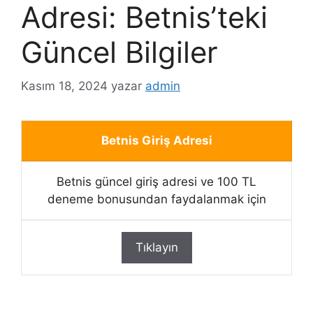
Adresi: Betnis’teki
Güncel Bilgiler
Kasım 18, 2024
yazar
admin
Betnis Giriş Adresi
Betnis güncel giriş adresi ve 100 TL
deneme bonusundan faydalanmak için
Tıklayın