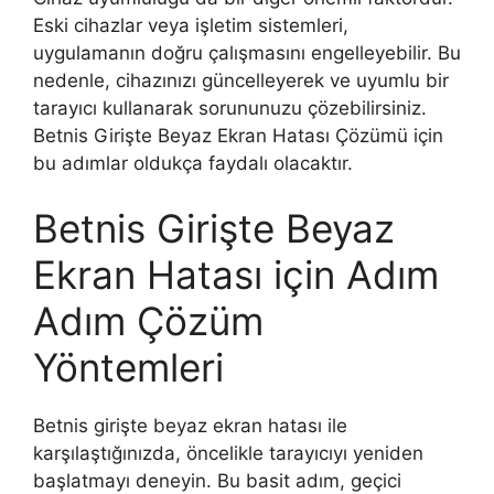
Eski cihazlar veya işletim sistemleri,
uygulamanın doğru çalışmasını engelleyebilir. Bu
nedenle, cihazınızı güncelleyerek ve uyumlu bir
tarayıcı kullanarak sorununuzu çözebilirsiniz.
Betnis Girişte Beyaz Ekran Hatası Çözümü için
bu adımlar oldukça faydalı olacaktır.
Betnis Girişte Beyaz
Ekran Hatası için Adım
Adım Çözüm
Yöntemleri
Betnis girişte beyaz ekran hatası ile
karşılaştığınızda, öncelikle tarayıcıyı yeniden
başlatmayı deneyin. Bu basit adım, geçici