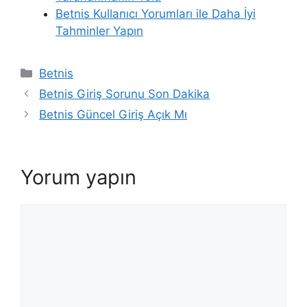
Betnis Kullanıcı Yorumları ile Daha İyi
Tahminler Yapın
Kategoriler
Betnis
Betnis Giriş Sorunu Son Dakika
Betnis Güncel Giriş Açık Mı
Yorum yapın
Yorum