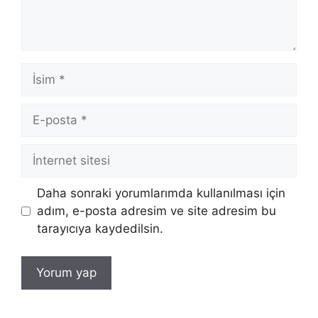
İsim
E-
posta
İnternet
sitesi
Daha sonraki yorumlarımda kullanılması için
adım, e-posta adresim ve site adresim bu
tarayıcıya kaydedilsin.