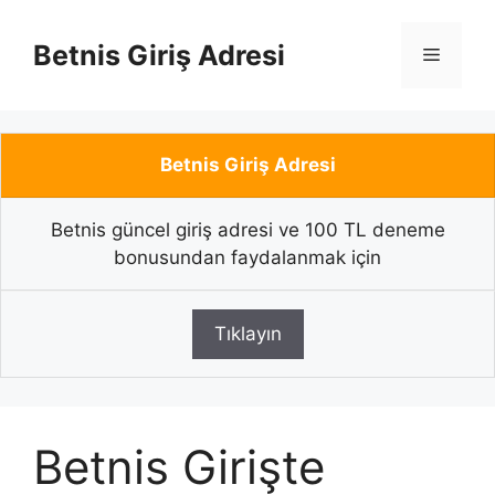
İçeriğe
atla
Betnis Giriş Adresi
Menü
Betnis Giriş Adresi
Betnis güncel giriş adresi ve 100 TL deneme
bonusundan faydalanmak için
Tıklayın
Betnis Girişte