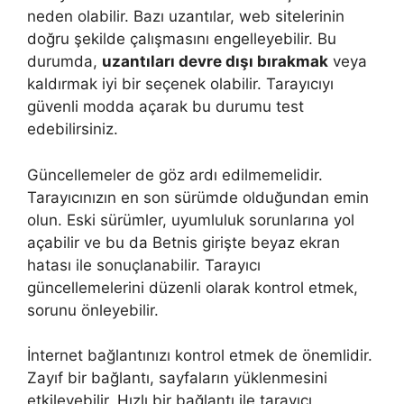
neden olabilir. Bazı uzantılar, web sitelerinin
doğru şekilde çalışmasını engelleyebilir. Bu
durumda,
uzantıları devre dışı bırakmak
veya
kaldırmak iyi bir seçenek olabilir. Tarayıcıyı
güvenli modda açarak bu durumu test
edebilirsiniz.
Güncellemeler de göz ardı edilmemelidir.
Tarayıcınızın en son sürümde olduğundan emin
olun. Eski sürümler, uyumluluk sorunlarına yol
açabilir ve bu da Betnis girişte beyaz ekran
hatası ile sonuçlanabilir. Tarayıcı
güncellemelerini düzenli olarak kontrol etmek,
sorunu önleyebilir.
İnternet bağlantınızı kontrol etmek de önemlidir.
Zayıf bir bağlantı, sayfaların yüklenmesini
etkileyebilir. Hızlı bir bağlantı ile tarayıcı