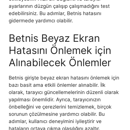
ayarlarının düzgün çalışıp çalışmadığını test
edebilirsiniz. Bu adımlar, Betnis hatasını
gidermede yardımcı olabilir.
Betnis Beyaz Ekran
Hatasını Önlemek için
Alınabilecek Önlemler
Betnis girişte beyaz ekran hatasını önlemek için
bazı basit ama etkili önlemler alınabilir. İlk
olarak, tarayıcı güncellemelerinin düzenli olarak
yapılması önemlidir. Ayrıca, tarayıcınızın
önbelleğini ve çerezlerini temizlemek, birçok
sorunun çözülmesine yardımcı olabilir. Bu
adımlar, kullanıcı deneyimini iyileştirir ve
hataların ortaya çıkma olasılığını azaltır.