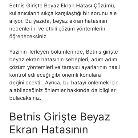
Betnis Girişte Beyaz Ekran Hatası Çözümü,
kullanıcıların sıkça karşılaştığı bir sorunu ele
alıyor. Bu yazıda, beyaz ekran hatasının
nedenlerini ve etkili çözüm yöntemlerini
öğreneceksiniz.
Yazının ilerleyen bölümlerinde, Betnis girişte
beyaz ekran hatasının sebepleri, adım adım
çözüm yöntemleri ve tarayıcı ayarlarının nasıl
kontrol edileceği gibi önemli konulara
değinilecektir. Ayrıca, bu hatayı önlemek için
alabileceğiniz önlemler hakkında da bilgiler
bulacaksınız.
Betnis Girişte Beyaz
Ekran Hatasının