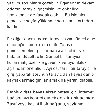
yazılım sorunlarını çözebilir. Eğer sorun devam
ederse, tarayıcı geçmişini ve önbelleği
temizlemek de faydalı olabilir. Bu işlemler
genellikle sayfa yüklenme sorunlarını ortadan
kaldırır.
Bir diğer önemli adım, tarayıcınızın güncel olup
olmadığını kontrol etmektir. Tarayıcı
güncellemeleri, performansı artırabilir ve
hataları düzeltebilir. Güncel bir tarayıcı
kullanmak, özellikle güvenlik ve uyumluluk
açısından önemlidir. Ayrıca, farklı bir tarayıcı ile
giriş yaparak sorunun tarayıcıdan kaynaklanıp
kaynaklanmadığını anlamak da yararlı olabilir.
Betnis girişte beyaz ekran hatası için, internet
bağlantınızı kontrol etmek de kritik bir adımdır.
Zayıf veya kesintili bir bağlantı, sayfanın