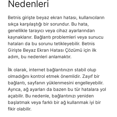
Nedenleri
Betnis girişte beyaz ekran hatası, kullanıcıların
sıkça karşılaştığı bir sorundur. Bu hata,
genellikle tarayıcı veya cihaz ayarlarından
kaynaklanır. Bağlantı problemleri veya sunucu
hataları da bu sorunu tetikleyebilir. Betnis
Girişte Beyaz Ekran Hatası Çözümü için ilk
adım, bu nedenleri anlamaktır.
İlk olarak, internet bağlantınızın stabil olup
olmadığını kontrol etmek önemlidir. Zayıf bir
bağlantı, sayfanın yüklenmesini engelleyebilir.
Ayrıca, ağ ayarları da bazen bu tür hatalara yol
açabilir. Bu nedenle, bağlantınızı yeniden
başlatmak veya farklı bir ağ kullanmak iyi bir
fikir olabilir.