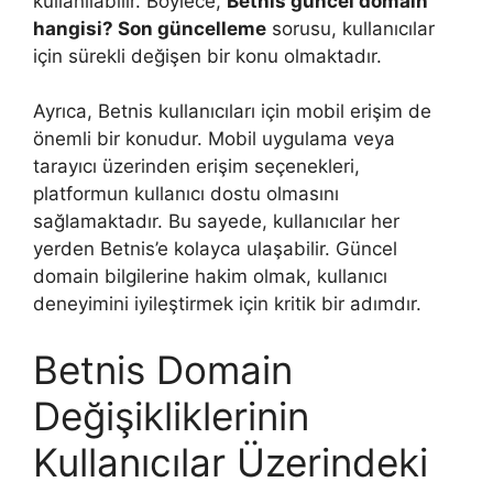
kullanılabilir. Böylece,
Betnis güncel domain
hangisi? Son güncelleme
sorusu, kullanıcılar
için sürekli değişen bir konu olmaktadır.
Ayrıca, Betnis kullanıcıları için mobil erişim de
önemli bir konudur. Mobil uygulama veya
tarayıcı üzerinden erişim seçenekleri,
platformun kullanıcı dostu olmasını
sağlamaktadır. Bu sayede, kullanıcılar her
yerden Betnis’e kolayca ulaşabilir. Güncel
domain bilgilerine hakim olmak, kullanıcı
deneyimini iyileştirmek için kritik bir adımdır.
Betnis Domain
Değişikliklerinin
Kullanıcılar Üzerindeki