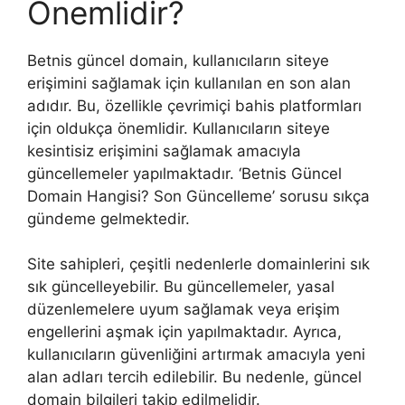
Önemlidir?
Betnis güncel domain, kullanıcıların siteye
erişimini sağlamak için kullanılan en son alan
adıdır. Bu, özellikle çevrimiçi bahis platformları
için oldukça önemlidir. Kullanıcıların siteye
kesintisiz erişimini sağlamak amacıyla
güncellemeler yapılmaktadır. ‘Betnis Güncel
Domain Hangisi? Son Güncelleme’ sorusu sıkça
gündeme gelmektedir.
Site sahipleri, çeşitli nedenlerle domainlerini sık
sık güncelleyebilir. Bu güncellemeler, yasal
düzenlemelere uyum sağlamak veya erişim
engellerini aşmak için yapılmaktadır. Ayrıca,
kullanıcıların güvenliğini artırmak amacıyla yeni
alan adları tercih edilebilir. Bu nedenle, güncel
domain bilgileri takip edilmelidir.