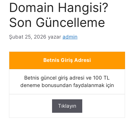
Domain Hangisi?
Son Güncelleme
Şubat 25, 2026
yazar
admin
Betnis Giriş Adresi
Betnis güncel giriş adresi ve 100 TL
deneme bonusundan faydalanmak için
Tıklayın