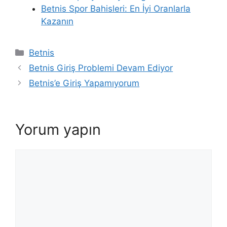
Betnis Spor Bahisleri: En İyi Oranlarla
Kazanın
Kategoriler
Betnis
Betnis Giriş Problemi Devam Ediyor
Betnis’e Giriş Yapamıyorum
Yorum yapın
Yorum