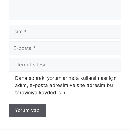
İsim
E-
posta
İnternet
sitesi
Daha sonraki yorumlarımda kullanılması için
adım, e-posta adresim ve site adresim bu
tarayıcıya kaydedilsin.