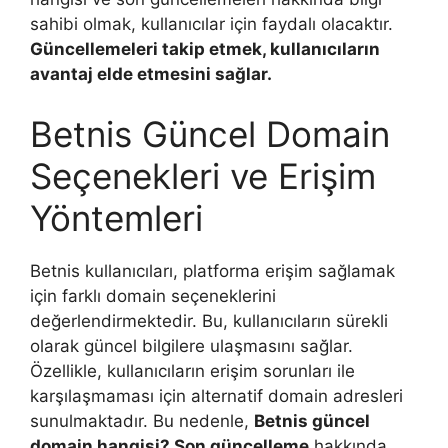
sahibi olmak, kullanıcılar için faydalı olacaktır.
Güncellemeleri takip etmek, kullanıcıların
avantaj elde etmesini sağlar.
Betnis Güncel Domain
Seçenekleri ve Erişim
Yöntemleri
Betnis kullanıcıları, platforma erişim sağlamak
için farklı domain seçeneklerini
değerlendirmektedir. Bu, kullanıcıların sürekli
olarak güncel bilgilere ulaşmasını sağlar.
Özellikle, kullanıcıların erişim sorunları ile
karşılaşmaması için alternatif domain adresleri
sunulmaktadır. Bu nedenle,
Betnis güncel
domain hangisi? Son güncelleme
hakkında