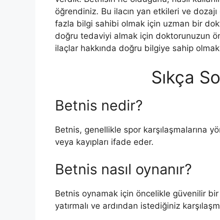
öğrendiniz. Bu ilacın yan etkileri ve doza
fazla bilgi sahibi olmak için uzman bir do
doğru tedaviyi almak için doktorunuzun ön
ilaçlar hakkında doğru bilgiye sahip olmak
Sıkça So
Betnis nedir?
Betnis, genellikle spor karşılaşmalarına 
veya kayıpları ifade eder.
Betnis nasıl oynanır?
Betnis oynamak için öncelikle güvenilir bi
yatırmalı ve ardından istediğiniz karşılaş