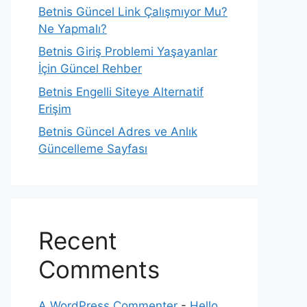
Betnis Güncel Link Çalışmıyor Mu?
Ne Yapmalı?
Betnis Giriş Problemi Yaşayanlar
İçin Güncel Rehber
Betnis Engelli Siteye Alternatif
Erişim
Betnis Güncel Adres ve Anlık
Güncelleme Sayfası
Recent
Comments
A WordPress Commenter
-
Hello