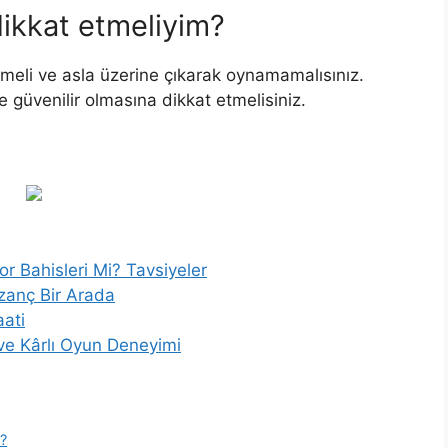
dikkat etmeliyim?
emeli ve asla üzerine çıkarak oynamamalısınız.
ve güvenilir olmasına dikkat etmelisiniz.
r Bahisleri Mi? Tavsiyeler
azanç Bir Arada
ati
 ve Kârlı Oyun Deneyimi
ı?