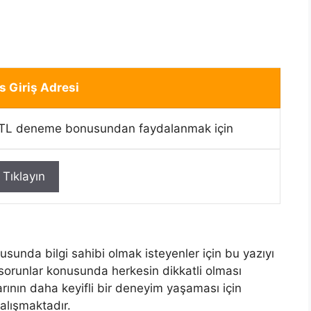
s Giriş Adresi
00 TL deneme bonusundan faydalanmak için
Tıklayın
usunda bilgi sahibi olmak isteyenler için bu yazıyı
sorunlar konusunda herkesin dikkatli olması
arının daha keyifli bir deneyim yaşaması için
çalışmaktadır.