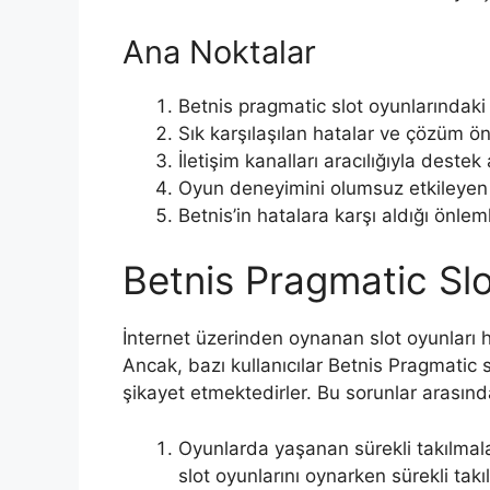
Ana Noktalar
Betnis pragmatic slot oyunlarındaki
Sık karşılaşılan hatalar ve çözüm öne
İletişim kanalları aracılığıyla deste
Oyun deneyimini olumsuz etkileyen 
Betnis’in hatalara karşı aldığı önlemle
Betnis Pragmatic Slo
İnternet üzerinden oynanan slot oyunları
Ancak, bazı kullanıcılar Betnis Pragmatic s
şikayet etmektedirler. Bu sorunlar arasın
Oyunlarda yaşanan sürekli takılmala
slot oyunlarını oynarken sürekli tak