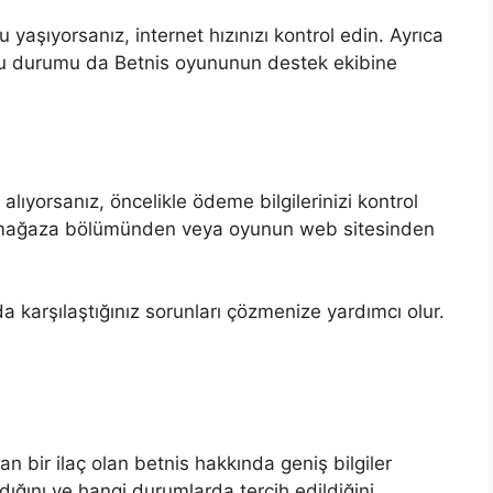
 yaşıyorsanız, internet hızınızı kontrol edin. Ayrıca
 bu durumu da Betnis oyununun destek ekibine
alıyorsanız, öncelikle ödeme bilgilerinizi kontrol
 mağaza bölümünden veya oyunun web sitesinden
karşılaştığınız sorunları çözmenize yardımcı olur.
ılan bir ilaç olan betnis hakkında geniş bilgiler
ldığını ve hangi durumlarda tercih edildiğini