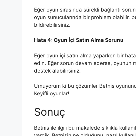
Eğer oyun sırasında sürekli bağlantı sorunu
oyun sunucularında bir problem olabilir,
bildirebilirsiniz.
Hata 4: Oyun İçi Satın Alma Sorunu
Eğer oyun içi satın alma yaparken bir hata 
edin. Eğer sorun devam ederse, oyunun
destek alabilirsiniz.
Umuyorum ki bu çözümler Betnis oyununda 
Keyifli oyunlar!
Sonuç
Betnis ile ilgili bu makalede sıklıkla kullan
verdik. Betnisin ne olduğunu, nasıl kullanı