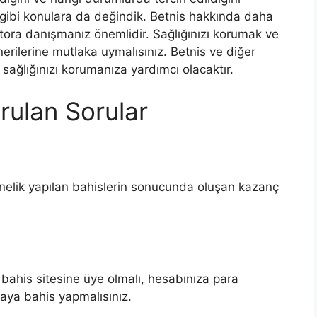
jı gibi konulara da değindik. Betnis hakkında daha
ktora danışmanız önemlidir. Sağlığınızı korumak ve
erilerine mutlaka uymalısınız. Betnis ve diğer
 sağlığınızı korumanıza yardımcı olacaktır.
rulan Sorular
yönelik yapılan bahislerin sonucunda oluşan kazanç
r bahis sitesine üye olmalı, hesabınıza para
maya bahis yapmalısınız.