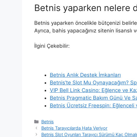
Betnis yaparken nelere 
Betnis yaparken öncelikle bütçenizi belirl
Ayrıca, bahis yapacağınız sitenin lisanslı 
İlgini Çekebilir:
Betnis Anlık Destek İmkanları
Betnis’te Slot Mu Oynayacağım? Spo
VIP Bell Link Casino: Eğlence ve K
Betnis Pragmatic Bakım Günü Ve Sa
Betnis Ücretsiz Freespin: Eğlenceli
Kategoriler
Betnis
Betnis Tarayıcılarda Hata Veriyor
Betnis Slot Oyunları Tarayıcı Sürümü Kaç Olmal