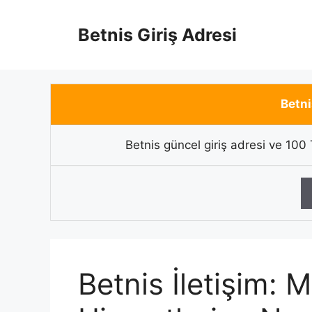
İçeriğe
atla
Betnis Giriş Adresi
Betni
Betnis güncel giriş adresi ve 1
Betnis İletişim: 