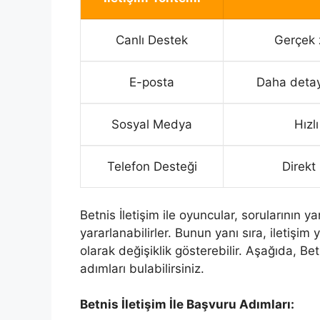
Canlı Destek
Gerçek 
E-posta
Daha detayl
Sosyal Medya
Hızl
Telefon Desteği
Direkt 
Betnis İletişim ile oyuncular, sorularının y
yararlanabilirler. Bunun yanı sıra, iletişi
olarak değişiklik gösterebilir. Aşağıda, Be
adımları bulabilirsiniz.
Betnis İletişim İle Başvuru Adımları: