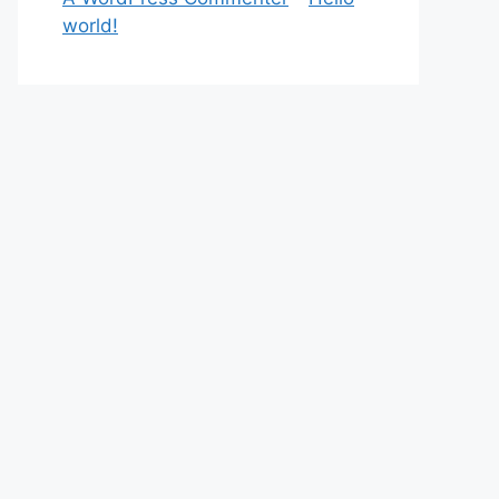
world!