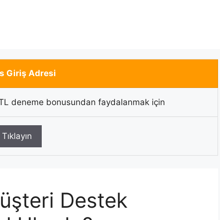
s Giriş Adresi
00 TL deneme bonusundan faydalanmak için
Tıklayın
Müşteri Destek