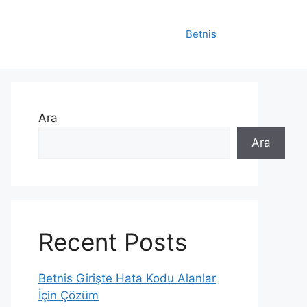
Betnis
Ara
Ara
Recent Posts
Betnis Girişte Hata Kodu Alanlar
İçin Çözüm