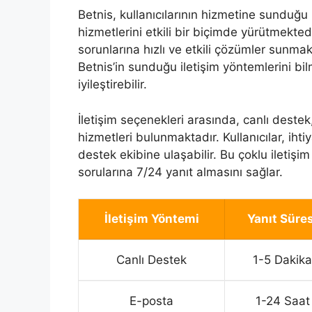
Betnis, kullanıcılarının hizmetine sunduğu
hizmetlerini etkili bir biçimde yürütmektedi
sorunlarına hızlı ve etkili çözümler sunm
Betnis’in sunduğu iletişim yöntemlerini bi
iyileştirebilir.
İletişim seçenekleri arasında, canlı dest
hizmetleri bulunmaktadır. Kullanıcılar, iht
destek ekibine ulaşabilir. Bu çoklu iletişim
sorularına 7/24 yanıt almasını sağlar.
İletişim Yöntemi
Yanıt Süres
Canlı Destek
1-5 Dakika
E-posta
1-24 Saat