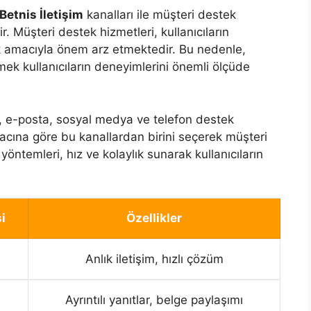
Betnis İletişim
kanalları ile müşteri destek
r. Müşteri destek hizmetleri, kullanıcıların
ak amacıyla önem arz etmektedir. Bu nedenle,
lmek kullanıcıların deneyimlerini önemli ölçüde
ek, e-posta, sosyal medya ve telefon destek
iyacına göre bu kanallardan birini seçerek müşteri
 yöntemleri, hız ve kolaylık sunarak kullanıcıların
i
Özellikler
Anlık iletişim, hızlı çözüm
Ayrıntılı yanıtlar, belge paylaşımı