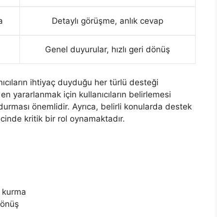
a
Detaylı görüşme, anlık cevap
Genel duyurular, hızlı geri dönüş
nıcıların ihtiyaç duyduğu her türlü desteği
n yararlanmak için kullanıcıların belirlemesi
rması önemlidir. Ayrıca, belirli konularda destek
nde kritik bir rol oynamaktadır.
m kurma
dönüş