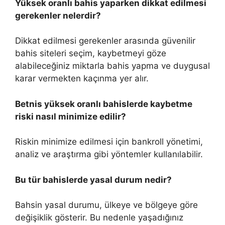
Yüksek oranlı bahis yaparken dikkat edilmesi
gerekenler nelerdir?
Dikkat edilmesi gerekenler arasında güvenilir
bahis siteleri seçim, kaybetmeyi göze
alabileceğiniz miktarla bahis yapma ve duygusal
karar vermekten kaçınma yer alır.
Betnis yüksek oranlı bahislerde kaybetme
riski nasıl minimize edilir?
Riskin minimize edilmesi için bankroll yönetimi,
analiz ve araştırma gibi yöntemler kullanılabilir.
Bu tür bahislerde yasal durum nedir?
Bahsin yasal durumu, ülkeye ve bölgeye göre
değişiklik gösterir. Bu nedenle yaşadığınız