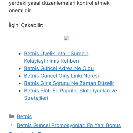
yerdeki yasal düzenlemeleri kontrol etmek
önemlidir.
İlgini Çekebilir:
Betnis Üyelik İptali: Sürecin
Kolaylaştırılmış Rehberi
Betnis Güncel Adres Ne Oldu
Betnis Güncel Giriş Linki Neresi
Betnis Giriş Sorunu Ne Zaman Düzelir
Betnis Slot: En Popüler Slot Oyunları ve
Stratejileri
Kategoriler
Betnis
Betnis Güncel Promosyonlar: En Yeni Bonus