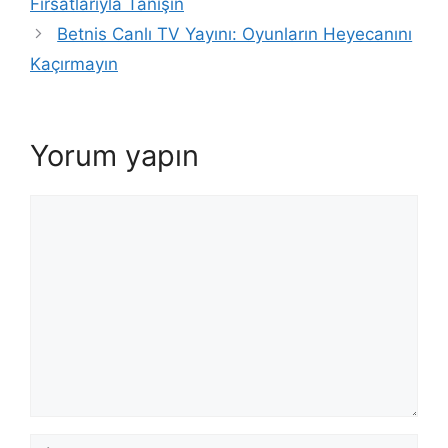
Fırsatlarıyla Tanışın
Betnis Canlı TV Yayını: Oyunların Heyecanını
Kaçırmayın
Yorum yapın
Yorum
İsim