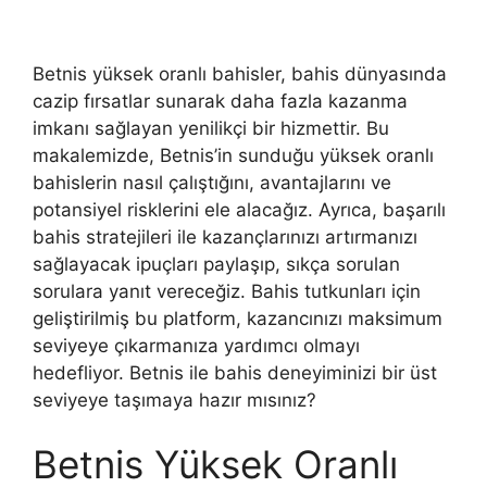
Betnis yüksek oranlı bahisler, bahis dünyasında
cazip fırsatlar sunarak daha fazla kazanma
imkanı sağlayan yenilikçi bir hizmettir. Bu
makalemizde, Betnis’in sunduğu yüksek oranlı
bahislerin nasıl çalıştığını, avantajlarını ve
potansiyel risklerini ele alacağız. Ayrıca, başarılı
bahis stratejileri ile kazançlarınızı artırmanızı
sağlayacak ipuçları paylaşıp, sıkça sorulan
sorulara yanıt vereceğiz. Bahis tutkunları için
geliştirilmiş bu platform, kazancınızı maksimum
seviyeye çıkarmanıza yardımcı olmayı
hedefliyor. Betnis ile bahis deneyiminizi bir üst
seviyeye taşımaya hazır mısınız?
Betnis Yüksek Oranlı