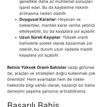
genellikle daha az muhtemel sonuçları
işaret eder. Bu da kaybetme riskinin
artmasına neden olabilir.
Duygusal Kararlar:
Heyecan ve
beklentiler, mantıklı karar verme yetinizi
etkileyebilir, bu da kayıplara yol açabilir.
Uzun Süreli Kayıplar:
Yüksek oranlı
bahislerle sürekli olarak kazanmak zor
olabilir, bu durum uzun vadede maddi
kayıplara yol açabilir.
Betnis Yüksek Oranlı Bahisler
cazip görünse
de, araçları ve stratejileri doğru kullanmak çok
önemlidir. Hem avantajlar hem de riskler
hakkında bilgi sahibi olarak, kazançlı bir bahis
deneyimi yaşama şansınızı artırabilirsiniz.
Başarılı Bahis