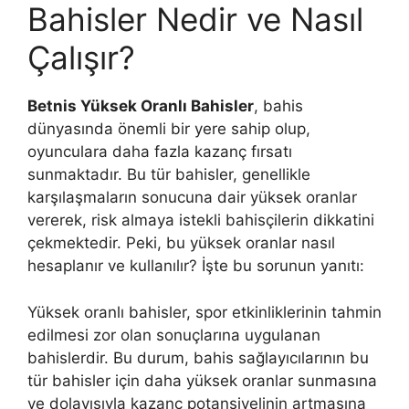
Bahisler Nedir ve Nasıl
Çalışır?
Betnis Yüksek Oranlı Bahisler
, bahis
dünyasında önemli bir yere sahip olup,
oyunculara daha fazla kazanç fırsatı
sunmaktadır. Bu tür bahisler, genellikle
karşılaşmaların sonucuna dair yüksek oranlar
vererek, risk almaya istekli bahisçilerin dikkatini
çekmektedir. Peki, bu yüksek oranlar nasıl
hesaplanır ve kullanılır? İşte bu sorunun yanıtı:
Yüksek oranlı bahisler, spor etkinliklerinin tahmin
edilmesi zor olan sonuçlarına uygulanan
bahislerdir. Bu durum, bahis sağlayıcılarının bu
tür bahisler için daha yüksek oranlar sunmasına
ve dolayısıyla kazanç potansiyelinin artmasına