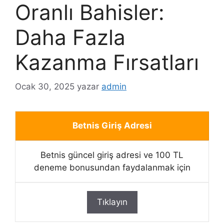
Oranlı Bahisler:
Daha Fazla
Kazanma Fırsatları
Ocak 30, 2025
yazar
admin
Betnis Giriş Adresi
Betnis güncel giriş adresi ve 100 TL
deneme bonusundan faydalanmak için
Tıklayın