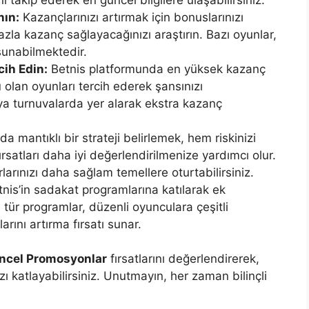
nın:
Kazançlarınızı artırmak için bonuslarınızı
zla kazanç sağlayacağınızı araştırın. Bazı oyunlar,
sunabilmektedir.
cih Edin:
Betnis platformunda en yüksek kazanç
olan oyunları tercih ederek şansınızı
veya turnuvalarda yer alarak ekstra kazanç
 mantıklı bir strateji belirlemek, hem riskinizi
satları daha iyi değerlendirilmenize yardımcı olur.
larınızı daha sağlam temellere oturtabilirsiniz.
nis’in sadakat programlarına katılarak ek
 tür programlar, düzenli oyunculara çeşitli
rını artırma fırsatı sunar.
ncel Promosyonlar
fırsatlarını değerlendirerek,
ı katlayabilirsiniz. Unutmayın, her zaman bilinçli