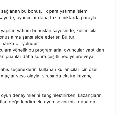
n sağlanan bu bonus, ilk para yatırma işlemi
 sayede, oyuncular daha fazla miktarda parayla
yapılan yatırım bonusları sayesinde, kullanıcılar
 bonus alma şansı elde ederler. Bu tür
harika bir yoludur.
ulara yönelik bu programlarla, oyuncular yaptıkları
lan puanlar daha sonra çeşitli hediyelere veya
ahis seçeneklerini kullanan kullanıcılar için özel
i maçlar veya olaylar sırasında ekstra kazanç
 oyun deneyimlerini zenginleştirirken, kazançlarını
atları değerlendirmek, oyun sevincinizi daha da