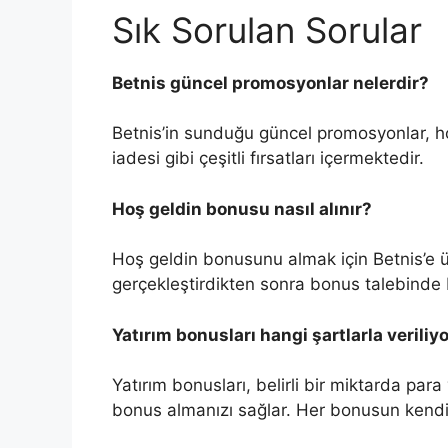
Sık Sorulan Sorular
Betnis güncel promosyonlar nelerdir?
Betnis’in sunduğu güncel promosyonlar, ho
iadesi gibi çeşitli fırsatları içermektedir.
Hoş geldin bonusu nasıl alınır?
Hoş geldin bonusunu almak için Betnis’e üy
gerçekleştirdikten sonra bonus talebinde
Yatırım bonusları hangi şartlarla veriliy
Yatırım bonusları, belirli bir miktarda par
bonus almanızı sağlar. Her bonusun kendine