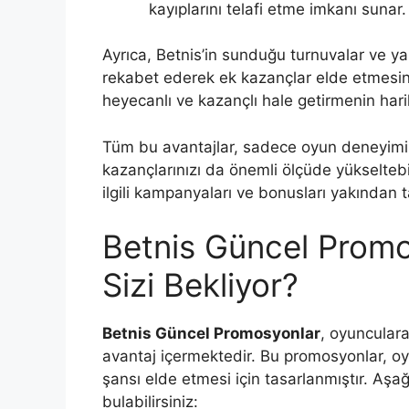
kayıplarını telafi etme imkanı sunar.
Ayrıca, Betnis’in sunduğu turnuvalar ve yarı
rekabet ederek ek kazançlar elde etmesine
heyecanlı ve kazançlı hale getirmenin harika
Tüm bu avantajlar, sadece oyun deneyimi
kazançlarınızı da önemli ölçüde yükseltebi
ilgili kampanyaları ve bonusları yakından 
Betnis Güncel Promos
Sizi Bekliyor?
Betnis Güncel Promosyonlar
, oyunculara
avantaj içermektedir. Bu promosyonlar, 
şansı elde etmesi için tasarlanmıştır. Aşağ
bulabilirsiniz: