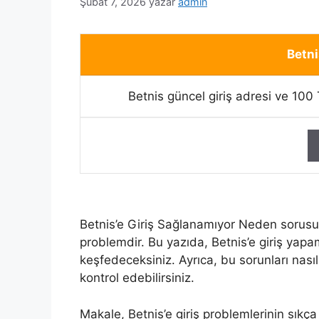
Şubat 7, 2026
yazar
admin
Betni
Betnis güncel giriş adresi ve 1
Betnis’e Giriş Sağlanamıyor Neden sorusu, b
problemdir. Bu yazıda, Betnis’e giriş yap
keşfedeceksiniz. Ayrıca, bu sorunları nasıl 
kontrol edebilirsiniz.
Makale, Betnis’e giriş problemlerinin sıkça