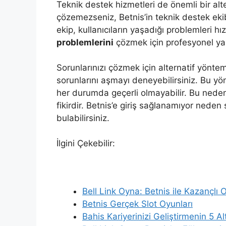
Teknik destek hizmetleri de önemli bir alte
çözemezseniz, Betnis’in teknik destek ekibi
ekip, kullanıcıların yaşadığı problemleri hı
problemlerini
çözmek için profesyonel yard
Sorunlarınızı çözmek için alternatif yönt
sorunlarını aşmayı deneyebilirsiniz. Bu yönt
her durumda geçerli olmayabilir. Bu neden
fikirdir. Betnis’e giriş sağlanamıyor nede
bulabilirsiniz.
İlgini Çekebilir:
Bell Link Oyna: Betnis ile Kazançlı 
Betnis Gerçek Slot Oyunları
Bahis Kariyerinizi Geliştirmenin 5 Al