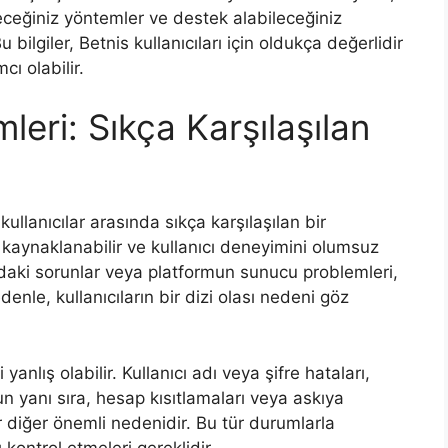
leceğiniz yöntemler ve destek alabileceğiniz
bilgiler, Betnis kullanıcıları için oldukça değerlidir
ı olabilir.
mleri: Sıkça Karşılaşılan
ullanıcılar arasında sıkça karşılaşılan bir
 kaynaklanabilir ve kullanıcı deneyimini olumsuz
sındaki sorunlar veya platformun sunucu problemleri,
enle, kullanıcıların bir dizi olası nedeni göz
 yanlış olabilir. Kullanıcı adı veya şifre hataları,
un yanı sıra, hesap kısıtlamaları veya askıya
 diğer önemli nedenidir. Bu tür durumlarla
 kontrol etmeleri gereklidir.