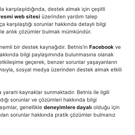
 karşılaşıldığında, destek almak için çeşitli
 resmi web sitesi
üzerinden yardım talep
kça karşılaştığı sorunlar hakkında detaylı bilgi
i ile anlık çözümler bulmak mümkündür.
nemli bir destek kaynağıdır. Betnis’in
Facebook
ve
ı hakkında bilgi paylaşımında bulunmasına olanak
a etkileşime geçerek, benzer sorunlar yaşayanların
yısıyla, sosyal medya üzerinden destek almak etkili
a yararlı kaynaklar sunmaktadır. Betnis ile ilgili
şadığı sorunlar ve çözümleri hakkında bilgi
aşımlar, genellikle
deneyimlere dayalı
olduğu için
laşılan sorunlar hakkında pratik çözümler bulmanız