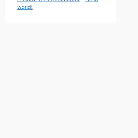
world!