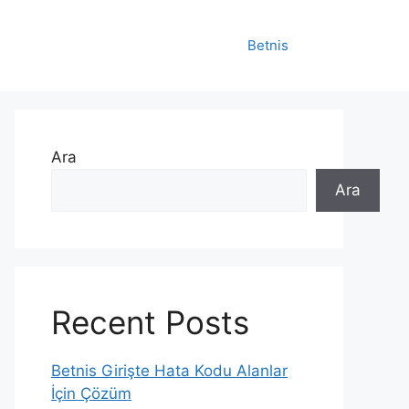
Betnis
Ara
Ara
Recent Posts
Betnis Girişte Hata Kodu Alanlar
İçin Çözüm