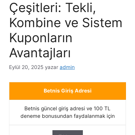
Çeşitleri: Tekli,
Kombine ve Sistem
Kuponların
Avantajları
Eylül 20, 2025
yazar
admin
Betnis Giriş Adresi
Betnis güncel giriş adresi ve 100 TL
deneme bonusundan faydalanmak için