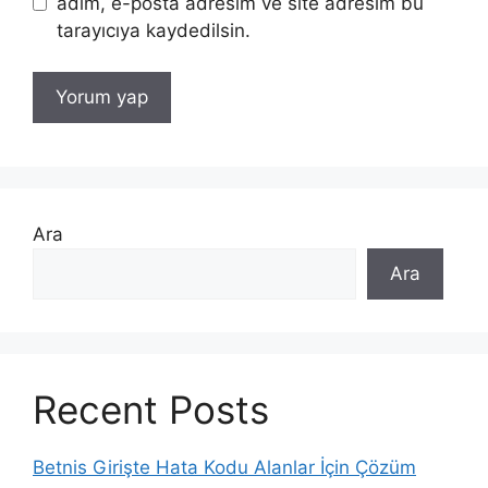
adım, e-posta adresim ve site adresim bu
tarayıcıya kaydedilsin.
Ara
Ara
Recent Posts
Betnis Girişte Hata Kodu Alanlar İçin Çözüm