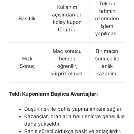
Tek bir
Kullanım
tahmin
açısından en
Basitlik
üzerinden
kolay kupon
işlem
türüdür.
yapılması.
Maç sonucu
Bir maçın
Hızlı
hemen
sonucu ile
Sonuç
öğrenilir,
anlık
sürpriz olmaz.
kazanım.
Tekli Kuponların Başlıca Avantajları
Düşük risk ile bahis yapma imkanı sağlar.
Kazançlar, oranlarla belirlenir ve genellikle
daha yüksektir.
Bahis süreci oldukça basit ve anlaşılırdır.