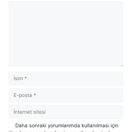
Yorum
İsim
E-
posta
İnternet
sitesi
Daha sonraki yorumlarımda kullanılması için