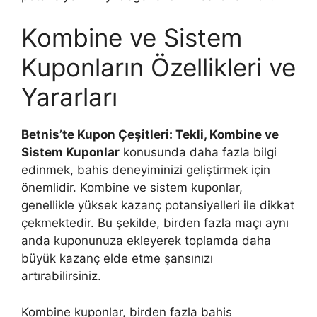
Kombine ve Sistem
Kuponların Özellikleri ve
Yararları
Betnis’te Kupon Çeşitleri: Tekli, Kombine ve
Sistem Kuponlar
konusunda daha fazla bilgi
edinmek, bahis deneyiminizi geliştirmek için
önemlidir. Kombine ve sistem kuponlar,
genellikle yüksek kazanç potansiyelleri ile dikkat
çekmektedir. Bu şekilde, birden fazla maçı aynı
anda kuponunuza ekleyerek toplamda daha
büyük kazanç elde etme şansınızı
artırabilirsiniz.
Kombine kuponlar, birden fazla bahis