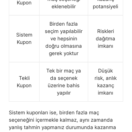
Kupon
eklenebilir
potansiyeli
Birden fazla
seçim yapılabilir
Riskleri
Sistem
ve hepsinin
dağıtma
Kupon
doğru olmasına
imkanı
gerek yoktur
Tek bir maç ya
Düşük
Tekli
da seçenek
risk, anlık
Kupon
üzerine bahis
kazanç
yapılır
imkanı
Sistem kuponları ise, birden fazla maç
seçeneğini içermekle kalmaz, aynı zamanda
yanlış tahmin yapmanız durumunda kazanma