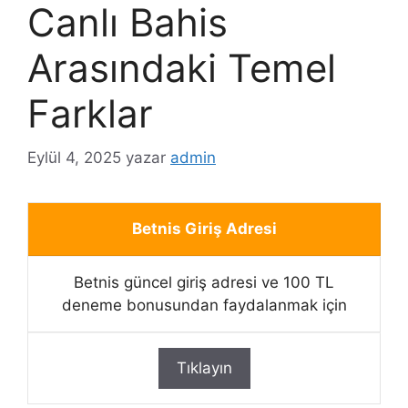
Canlı Bahis
Arasındaki Temel
Farklar
Eylül 4, 2025
yazar
admin
Betnis Giriş Adresi
Betnis güncel giriş adresi ve 100 TL
deneme bonusundan faydalanmak için
Tıklayın