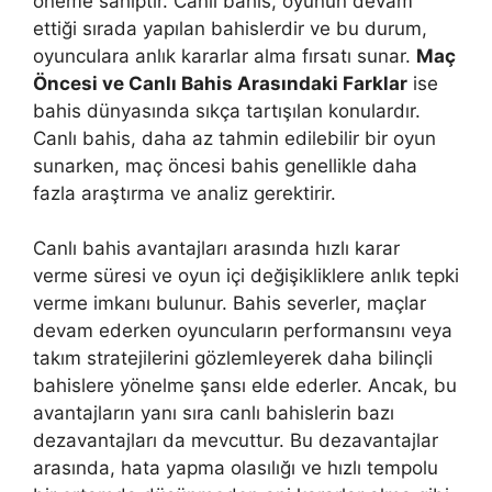
öneme sahiptir. Canlı bahis, oyunun devam
ettiği sırada yapılan bahislerdir ve bu durum,
oyunculara anlık kararlar alma fırsatı sunar.
Maç
Öncesi ve Canlı Bahis Arasındaki Farklar
ise
bahis dünyasında sıkça tartışılan konulardır.
Canlı bahis, daha az tahmin edilebilir bir oyun
sunarken, maç öncesi bahis genellikle daha
fazla araştırma ve analiz gerektirir.
Canlı bahis avantajları arasında hızlı karar
verme süresi ve oyun içi değişikliklere anlık tepki
verme imkanı bulunur. Bahis severler, maçlar
devam ederken oyuncuların performansını veya
takım stratejilerini gözlemleyerek daha bilinçli
bahislere yönelme şansı elde ederler. Ancak, bu
avantajların yanı sıra canlı bahislerin bazı
dezavantajları da mevcuttur. Bu dezavantajlar
arasında, hata yapma olasılığı ve hızlı tempolu