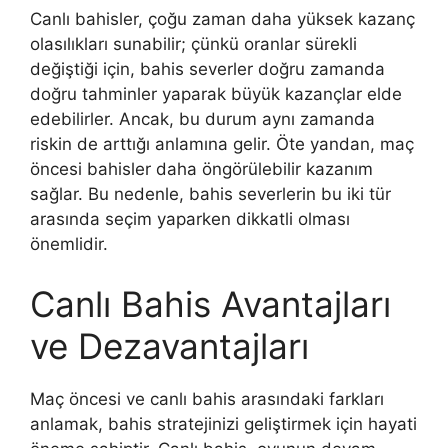
Canlı bahisler, çoğu zaman daha yüksek kazanç
olasılıkları sunabilir; çünkü oranlar sürekli
değiştiği için, bahis severler doğru zamanda
doğru tahminler yaparak büyük kazançlar elde
edebilirler. Ancak, bu durum aynı zamanda
riskin de arttığı anlamına gelir. Öte yandan, maç
öncesi bahisler daha öngörülebilir kazanım
sağlar. Bu nedenle, bahis severlerin bu iki tür
arasında seçim yaparken dikkatli olması
önemlidir.
Canlı Bahis Avantajları
ve Dezavantajları
Maç öncesi ve canlı bahis arasındaki farkları
anlamak, bahis stratejinizi geliştirmek için hayati