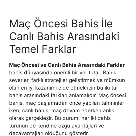
Maç Öncesi Bahis İle
Canlı Bahis Arasındaki
Temel Farklar
Maç Öncesi ve Canlı Bahis Arasındaki Farklar
bahis dünyasında önemli bir yer tutar. Bahis
severler, farklı stratejiler geliştirmek ve mümkün
olan en iyi kazanımı elde etmek için bu iki tür
bahis arasındaki farkları anlamalıdır. Maç öncesi
bahis, maç başlamadan önce yapılan tahminler
iken, canlı bahis, maç devam ederken anlık
olarak gerçekleşir. Bu durum, her iki bahis
türünün de kendine özgü avantajları ve
dezavantajları olduğunu gösterir.