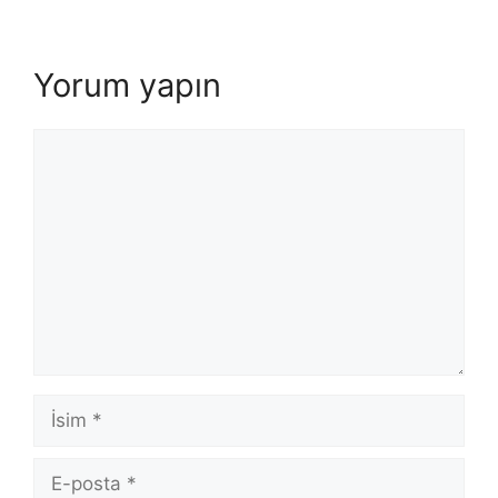
Yorum yapın
Yorum
İsim
E-