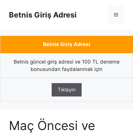
İçeriğe
atla
Betnis Giriş Adresi
Menü
Betnis Giriş Adresi
Betnis güncel giriş adresi ve 100 TL deneme
bonusundan faydalanmak için
Tıklayın
Maç Öncesi ve